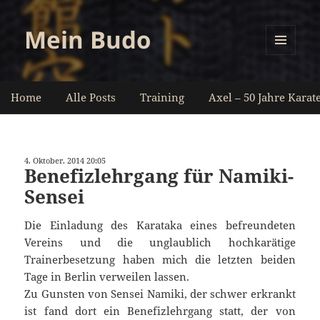
Mein Budo
MENÜ
UND
WIDGETS
Home
Alle Posts
Training
Axel – 50 Jahre Karat
4. Oktober. 2014 20:05
Benefizlehrgang für Namiki-
Sensei
Die Einladung des Karataka eines befreundeten
Vereins und die unglaublich hochkarätige
Trainerbesetzung haben mich die letzten beiden
Tage in Berlin verweilen lassen.
Zu Gunsten von Sensei Namiki, der schwer erkrankt
ist fand dort ein Benefizlehrgang statt, der von