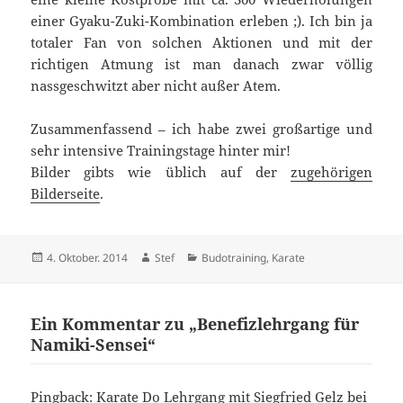
einer Gyaku-Zuki-Kombination erleben ;). Ich bin ja
totaler Fan von solchen Aktionen und mit der
richtigen Atmung ist man danach zwar völlig
nassgeschwitzt aber nicht außer Atem.
Zusammenfassend – ich habe zwei großartige und
sehr intensive Trainingstage hinter mir!
Bilder gibts wie üblich auf der
zugehörigen
Bilderseite
.
Veröffentlicht
Autor
Kategorien
4. Oktober. 2014
Stef
Budotraining
,
Karate
am
Ein Kommentar zu „Benefizlehrgang für
Namiki-Sensei“
Pingback:
Karate Do Lehrgang mit Siegfried Gelz bei