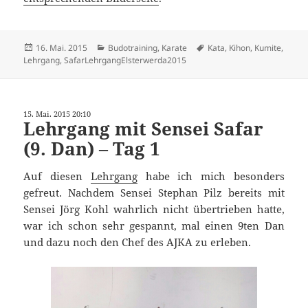
Veröffentlicht
Kategorien
Schlagwörter
16. Mai. 2015
Budotraining
,
Karate
Kata
,
Kihon
,
Kumite
,
am
Lehrgang
,
SafarLehrgangElsterwerda2015
15. Mai. 2015 20:10
Lehrgang mit Sensei Safar
(9. Dan) – Tag 1
Auf diesen
Lehrgang
habe ich mich besonders
gefreut. Nachdem Sensei Stephan Pilz bereits mit
Sensei Jörg Kohl wahrlich nicht übertrieben hatte,
war ich schon sehr gespannt, mal einen 9ten Dan
und dazu noch den Chef des AJKA zu erleben.