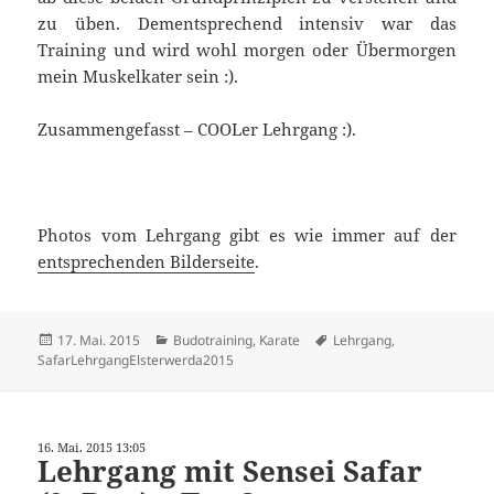
zu üben. Dementsprechend intensiv war das
Training und wird wohl morgen oder Übermorgen
mein Muskelkater sein :).
Zusammengefasst – COOLer Lehrgang :).
Photos vom Lehrgang gibt es wie immer auf der
entsprechenden Bilderseite
.
Veröffentlicht
Kategorien
Schlagwörter
17. Mai. 2015
Budotraining
,
Karate
Lehrgang
,
am
SafarLehrgangElsterwerda2015
16. Mai. 2015 13:05
Lehrgang mit Sensei Safar