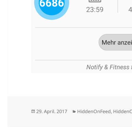
Veröffentlicht
Kategorien
29. April. 2017
HiddenOnFeed
,
Hidden
am