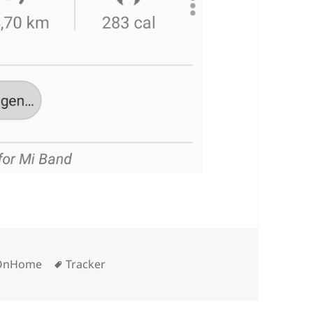
Schlagwörter
OnHome
Tracker