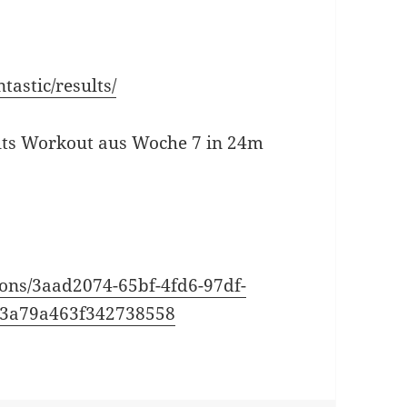
tastic/results/
ults Workout aus Woche 7 in 24m
ions/3aad2074-65bf-4fd6-97df-
b3a79a463f342738558