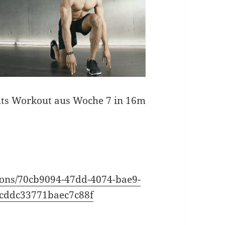
ults Workout aus Woche 7 in 16m
sions/70cb9094-47dd-4074-bae9-
cddc33771baec7c88f