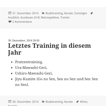
Veröffentlicht
Kategorien
Schlagwö
31. Dezember. 2014
Budotraining
,
Karate
,
Sonstiges
am
Ausblick
,
Ausdauer
,
Drill
,
Retrospektive
,
Trainer
zu Rück- und Ausblick 2014/2015
2 Kommentare
30. Dezember. 2014 20:30
Letztes Training in diesem
Jahr
Pratzentraining,
Ura-Mawashi-Geri,
Ushiro-Mawashi-Geri,
Jiyu-Kumite (Go no Sen, Sen no Sen und Sen Sen
no Sen).
Veröffentlicht
Kategorien
Schlagwörter
30. Dezember. 2014
Budotraining
,
Karate
Kihon
,
am
Kumite