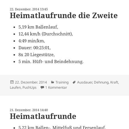
22. Dezember. 2014 13:45
Heimatlaufrunde die Zweite
5,19 km Ballenlauf,
12,44 km/h (Durchschnitt),
4:49 min/km,
Dauer: 00:25:01,
8x 20 Liegestütze,
5 min. Hüft- und Beindehnung.
Veröffentlicht
Kategorien
Schlagwörter
22. Dezember. 2014
Training
Ausdauer
,
Dehnung
,
Kraft
,
am
zu Heimatlaufrunde die Zweite
Laufen
,
PushUps
1 Kommentar
21. Dezember. 2014 14:40
Heimatlaufrunde
5,22 km Ballen-, Mittelfuß und Fersenlauf,