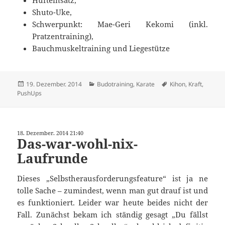
Shuto-Uke,
Schwerpunkt: Mae-Geri Kekomi (inkl.
Pratzentraining),
Bauchmuskeltraining und Liegestütze
Veröffentlicht
Kategorien
Schlagwörter
19. Dezember. 2014
Budotraining
,
Karate
Kihon
,
Kraft
,
am
PushUps
18. Dezember. 2014 21:40
Das-war-wohl-nix-
Laufrunde
Dieses „Selbstherausforderungsfeature“ ist ja ne
tolle Sache – zumindest, wenn man gut drauf ist und
es funktioniert. Leider war heute beides nicht der
Fall. Zunächst bekam ich ständig gesagt „Du fällst