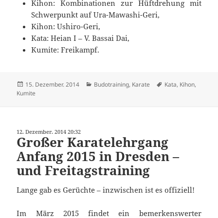
Kihon: Kombinationen zur Hüftdrehung mit
Schwerpunkt auf Ura-Mawashi-Geri,
Kihon: Ushiro-Geri,
Kata: Heian I – V. Bassai Dai,
Kumite: Freikampf.
Veröffentlicht
Kategorien
Schlagwörter
15. Dezember. 2014
Budotraining
,
Karate
Kata
,
Kihon
,
am
Kumite
12. Dezember. 2014 20:32
Großer Karatelehrgang
Anfang 2015 in Dresden –
und Freitagstraining
Lange gab es Gerüchte – inzwischen ist es offiziell!
Im März 2015 findet ein bemerkenswerter