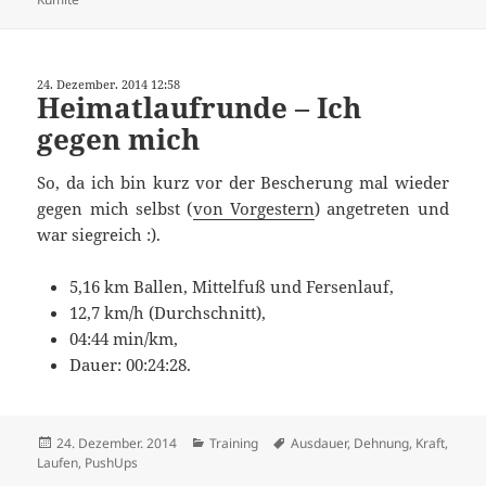
24. Dezember. 2014 12:58
Heimatlaufrunde – Ich
gegen mich
So, da ich bin kurz vor der Bescherung mal wieder
gegen mich selbst (
von Vorgestern
) angetreten und
war siegreich :).
5,16 km Ballen, Mittelfuß und Fersenlauf,
12,7 km/h (Durchschnitt),
04:44 min/km,
Dauer: 00:24:28.
Veröffentlicht
Kategorien
Schlagwörter
24. Dezember. 2014
Training
Ausdauer
,
Dehnung
,
Kraft
,
am
Laufen
,
PushUps