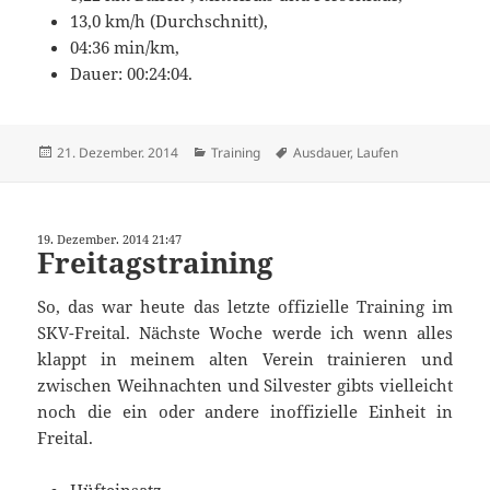
13,0 km/h (Durchschnitt),
04:36 min/km,
Dauer: 00:24:04.
Veröffentlicht
Kategorien
Schlagwörter
21. Dezember. 2014
Training
Ausdauer
,
Laufen
am
19. Dezember. 2014 21:47
Freitagstraining
So, das war heute das letzte offizielle Training im
SKV-Freital. Nächste Woche werde ich wenn alles
klappt in meinem alten Verein trainieren und
zwischen Weihnachten und Silvester gibts vielleicht
noch die ein oder andere inoffizielle Einheit in
Freital.
Hüfteinsatz,