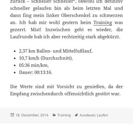
zurück – Schneller Schneller“, obwohl ich definitiv
schneller gelaufen bin als beim letzten Mal und
dann fing mein linker Oberschenkel zu schmerzen
an. Ich hab mir wohl gestern beim
Training
was
gezerrt. Mist! Inzwischen geht es wieder, die
Laufrunde hab ich aber rechtzeitig stark abgekürzt.
2,37 km Ballen- und Mittelfußlauf,
10,7 km/h (Durchschnitt),
05:36 min/km,
Dauer: 00:13:16.
Die Werte sind mit Vorsicht zu genießen, da der
Empfang zwischendurch offensichtlich gestört war.
Veröffentlicht
Kategorien
Schlagwörter
18. Dezember. 2014
Training
Ausdauer
,
Laufen
am