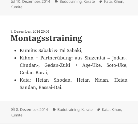
Veröffentlicht
Kategorien
Schlagwörter
10. Dezember. 2014
Budotraining
,
Karate
Kata
,
Kihon
,
am
Kumite
8. Dezember. 2014 20:04
Montagsstraining
Kumite: Sabaki & Tai Sabaki,
Kihon + Partnerübung: aus Shizentai – Jodan-,
Chudan-, Gedan-Zuki + Age-Uke, Soto-Uke,
Gedan-Barai,
Kata: Heian Shodan, Heian Nidan, Heian
Sandan, Bassai-Dai.
Veröffentlicht
Kategorien
Schlagwörter
8. Dezember. 2014
Budotraining
,
Karate
Kata
,
Kihon
,
am
Kumite