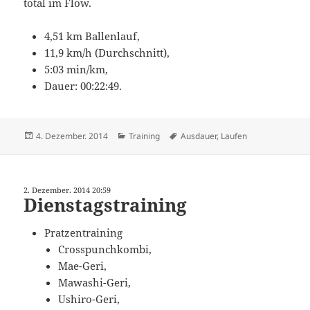
total im Flow.
4,51 km Ballenlauf,
11,9 km/h (Durchschnitt),
5:03 min/km,
Dauer: 00:22:49.
Veröffentlicht
Kategorien
Schlagwörter
4. Dezember. 2014
Training
Ausdauer
,
Laufen
am
2. Dezember. 2014 20:59
Dienstagstraining
Pratzentraining
Crosspunchkombi,
Mae-Geri,
Mawashi-Geri,
Ushiro-Geri,