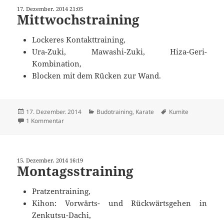
17. Dezember. 2014 21:05
Mittwochstraining
Lockeres Kontakttraining,
Ura-Zuki, Mawashi-Zuki, Hiza-Geri-
Kombination,
Blocken mit dem Rücken zur Wand.
Veröffentlicht
Kategorien
Schlagwörter
17. Dezember. 2014
Budotraining
,
Karate
Kumite
am
zu Mittwochstraining
1 Kommentar
15. Dezember. 2014 16:19
Montagsstraining
Pratzentraining,
Kihon: Vorwärts- und Rückwärtsgehen in
Zenkutsu-Dachi,