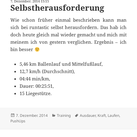
7. Dezember. 2014 15:15
Selbstherausforderung
Wie schon früher einmal beschrieben kann man
sich bei runtastic selbst herausfordern. Das hab ich
doch heute gleich mal wieder gemacht und mich mit
meinem ich von gestern verglichen. Ergebnis – ich
bin besser
5,46 km Ballenlauf und Mittelfußlauf,
12,7 km/h (Durchschnitt),
04:44 min/km,
Dauer: 00:25:51,
15 Liegestütze.
Veröffentlicht
Kategorien
Schlagwörter
7. Dezember. 2014
Training
Ausdauer
,
Kraft
,
Laufen
,
am
PushUps