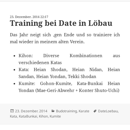
23. Dezember. 2014 22:17
Training bei Date in Löbau
Das Jahr neigt sich ‚gen Ende und so trainiere ich
mal wieder in meinem alten Verein.
Kihon: Diverse Kombinationen aus
verschiedenen Katas
Kata: Heian Shodan, Heian Nidan, Heian
Sandan, Heian Yondan, Tekki Shodan
Kumite: Gohon-Kumite, Kata-Bunkai Heian
Yondan (Mae-Geri-Abwehr + Konter Shuto-Uchi)
Veröffentlicht
Kategorien
Schlagwörter
23. Dezember. 2014
Budotraining
,
Karate
DateLoebau
,
am
Kata
,
KataBunkai
,
Kihon
,
Kumite