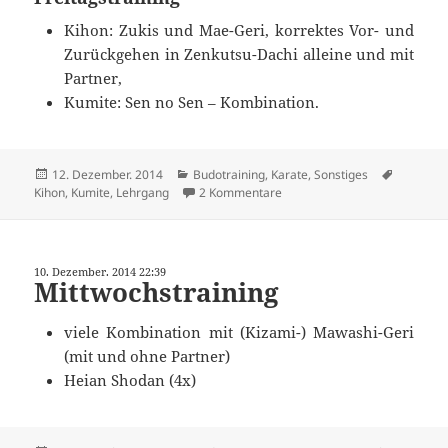
Kihon: Zukis und Mae-Geri, korrektes Vor- und
Zurückgehen in Zenkutsu-Dachi alleine und mit
Partner,
Kumite: Sen no Sen – Kombination.
Veröffentlicht
Kategorien
Schlagwö
12. Dezember. 2014
Budotraining
,
Karate
,
Sonstiges
am
zu Großer Karatelehrgang Anf
Kihon
,
Kumite
,
Lehrgang
2 Kommentare
10. Dezember. 2014 22:39
Mittwochstraining
viele Kombination mit (Kizami-) Mawashi-Geri
(mit und ohne Partner)
Heian Shodan (4x)