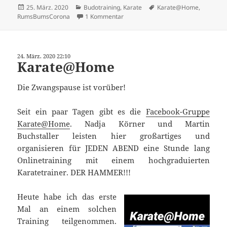
Veröffentlicht
Kategorien
Schlagwörter
25. März. 2020
Budotraining
,
Karate
Karate@Home
,
am
zu eTraining mit Marie Duus Mortag
RumsBumsCorona
1 Kommentar
24. März. 2020 22:10
Karate@Home
Die Zwangspause ist vorüber!
Seit ein paar Tagen gibt es die
Facebook-Gruppe
Karate@Home
. Nadja Körner und Martin
Buchstaller leisten hier großartiges und
organisieren für JEDEN ABEND eine Stunde lang
Onlinetraining mit einem hochgraduierten
Karatetrainer. DER HAMMER!!!
Heute habe ich das erste
Mal an einem solchen
Training teilgenommen.