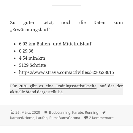
Zu guter Letzt, noch die Daten zum
„Erwärmungslauf“:
6,03 km Ballen- und Mittelfußlauf
0:29:36
4:54 min/km
5129 Schritte
https://www.strava.com/activities/3220528615
Für
2020 gibt es eine Trainingsstatistikseite
, auf der der
aktuelle Stand dargestellt ist.
Veröffentlicht
Kategorien
Schlagwörter
26. März. 2020
Budotraining
,
Karate
,
Running
am
zu eTrainin
Karate@Home
,
Laufen
,
RumsBumsCorona
2 Kommentare