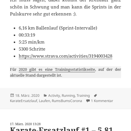
schön in Schwung und man kann die Sprints in der
Pulskurve sehr gut erkennen :).
6,16 km Ballenlauf (Sprint-Intervalle)
00:33:19
5:25 min/km
5300 Schritte
https://www.strava.com/activities/3194003428
Für
2020 gibt es eine Trainingsstatistikseite
, auf der der
aktuelle Stand dargestellt ist.
Veröffentlicht
Kategorien
Schlagwörter
18. März. 2020
Activity
,
Running
,
Training
am
zu Karate-
KarateErsatzlauf
,
Laufen
,
RumsBumsCorona
1 Kommentar
17. März. 2020 13:28
Karate-Ersatzlauf #1 – 5,81