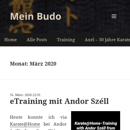
Mein Budo
MENÜ
UND
WIDGETS
Home
Alle Posts
Training
Axel – 50 Jahre Karat
Monat:
März 2020
31. März. 2020 22:35
eTraining mit Andor Széll
Heute konnte ich via
Karate@Home
bei Andor