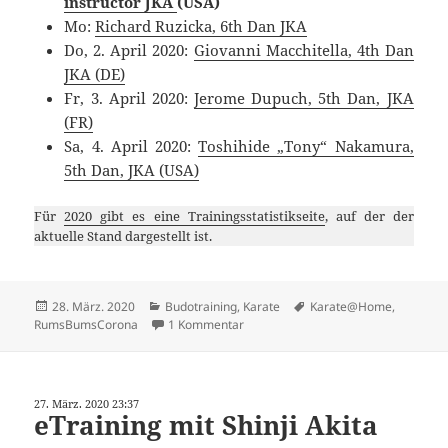
instructor JKA
(USA)
Mo:
Richard Ruzicka, 6th Dan JKA
Do, 2. April 2020:
Giovanni Macchitella, 4th Dan
JKA (DE)
Fr, 3. April 2020:
Jerome Dupuch, 5th Dan, JKA
(FR)
Sa, 4. April 2020:
Toshihide „Tony“ Nakamura,
5th Dan, JKA (USA)
Für
2020 gibt es eine Trainingsstatistikseite
, auf der der
aktuelle Stand dargestellt ist.
Veröffentlicht
Kategorien
Schlagwörter
28. März. 2020
Budotraining
,
Karate
Karate@Home
,
am
zu eTraining mit Don Sharp
RumsBumsCorona
1 Kommentar
27. März. 2020 23:37
eTraining mit Shinji Akita