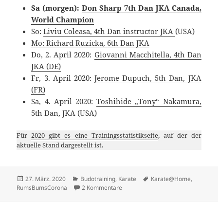
Sa (morgen):
Don Sharp 7th Dan JKA Canada,
World Champion
So:
Liviu Coleasa, 4th Dan instructor JKA
(USA)
Mo: Richard Ruzicka, 6th Dan JKA
Do, 2. April 2020:
Giovanni Macchitella, 4th Dan
JKA (DE)
Fr, 3. April 2020:
Jerome Dupuch, 5th Dan, JKA
(FR)
Sa, 4. April 2020:
Toshihide „Tony“ Nakamura,
5th Dan, JKA (USA)
Für
2020 gibt es eine Trainingsstatistikseite
, auf der der
aktuelle Stand dargestellt ist.
Veröffentlicht
Kategorien
Schlagwörter
27. März. 2020
Budotraining
,
Karate
Karate@Home
,
am
zu eTraining mit Shinji Akita
RumsBumsCorona
2 Kommentare