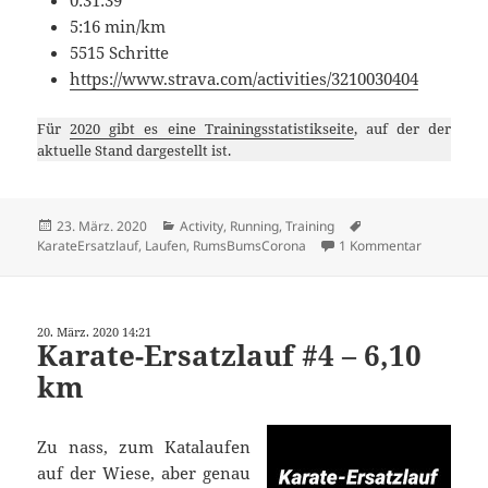
5:16 min/km
5515 Schritte
https://www.strava.com/activities/3210030404
Für
2020 gibt es eine Trainingsstatistikseite
, auf der der
aktuelle Stand dargestellt ist.
Veröffentlicht
Kategorien
Schlagwörter
23. März. 2020
Activity
,
Running
,
Training
am
zu Karate-
KarateErsatzlauf
,
Laufen
,
RumsBumsCorona
1 Kommentar
20. März. 2020 14:21
Karate-Ersatzlauf #4 – 6,10
km
Zu nass, zum Katalaufen
auf der Wiese, aber genau