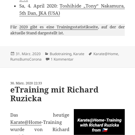
Sa, 4. April 2020:
Toshihide „Tony“ Nakamura,
5th Dan, JKA (USA)
Für
2020 gibt es eine Trainingsstatistikseite
, auf der der
aktuelle Stand dargestellt ist.
Veröffentlicht
Kategorien
Schlagwörter
31. März. 2020
Budotraining
,
Karate
Karate@Home
,
am
zu eTraining mit Andor Széll
RumsBumsCorona
1 Kommentar
30. März. 2020 22:33
eTraining mit Richard
Ruzicka
Das heutige
Karate@Home
-Training
wurde von Richard