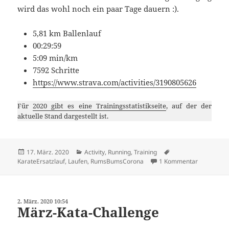
wird das wohl noch ein paar Tage dauern :).
5,81 km Ballenlauf
00:29:59
5:09 min/km
7592 Schritte
https://www.strava.com/activities/3190805626
Für
2020 gibt es eine Trainingsstatistikseite
, auf der der
aktuelle Stand dargestellt ist.
Veröffentlicht
Kategorien
Schlagwörter
17. März. 2020
Activity
,
Running
,
Training
am
zu Karate-
KarateErsatzlauf
,
Laufen
,
RumsBumsCorona
1 Kommentar
2. März. 2020 10:54
März-Kata-Challenge