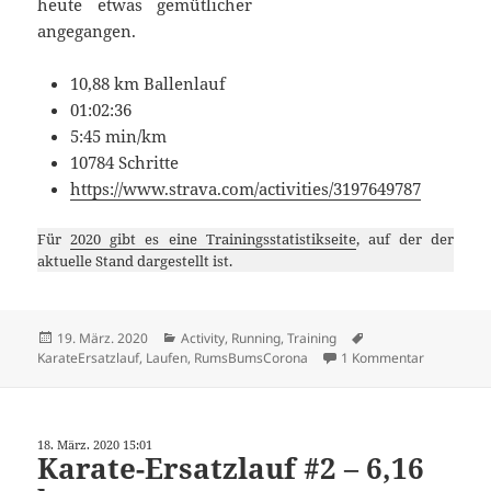
heute etwas gemütlicher
angegangen.
10,88 km Ballenlauf
01:02:36
5:45 min/km
10784 Schritte
https://www.strava.com/activities/3197649787
Für
2020 gibt es eine Trainingsstatistikseite
, auf der der
aktuelle Stand dargestellt ist.
Veröffentlicht
Kategorien
Schlagwörter
19. März. 2020
Activity
,
Running
,
Training
am
zu Karate-
KarateErsatzlauf
,
Laufen
,
RumsBumsCorona
1 Kommentar
18. März. 2020 15:01
Karate-Ersatzlauf #2 – 6,16