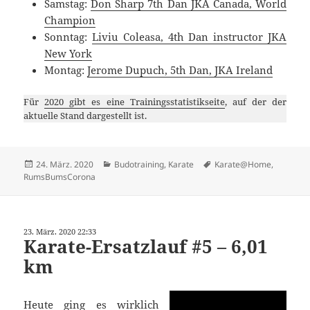
Samstag:
Don Sharp 7th Dan JKA Canada, World
Champion
Sonntag:
Liviu Coleasa, 4th Dan instructor JKA
New York
Montag:
Jerome Dupuch, 5th Dan, JKA Ireland
Für
2020 gibt es eine Trainingsstatistikseite
, auf der der
aktuelle Stand dargestellt ist.
Veröffentlicht
Kategorien
Schlagwörter
24. März. 2020
Budotraining
,
Karate
Karate@Home
,
am
RumsBumsCorona
23. März. 2020 22:33
Karate-Ersatzlauf #5 – 6,01
km
Heute ging es wirklich