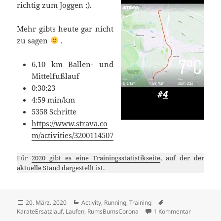
richtig zum Joggen :).
Mehr gibts heute gar nicht
zu sagen
.
6,10 km Ballen- und
Mittelfußlauf
0:30:23
4:59 min/km
5358 Schritte
https://www.strava.co
m/activities/3200114507
Für
2020 gibt es eine Trainingsstatistikseite
, auf der der
aktuelle Stand dargestellt ist.
Veröffentlicht
Kategorien
Schlagwörter
20. März. 2020
Activity
,
Running
,
Training
am
zu Karate-
KarateErsatzlauf
,
Laufen
,
RumsBumsCorona
1 Kommentar