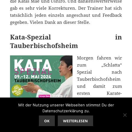
die Katas Mae und Ushiro. Und dankenswerterweise
gab es sehr viele Korrekturen. Der Trainer hat sich
tatsächlich jeden einzeln angeschaut und Feedback
gegeben. Vielen Dank an dieser Stelle.
Kata-Spezial in
Tauberbischofsheim
Morgen fahren wir
zum „Schlatta“
Spezial nach
Tauberbischofsheim
und damit zum
ersten Karate-
Trainingslager in
Mit der Nutzung unserer Webseiten stimmst Du der
diesem Jahr.
Datenschutzerklärung zu.
OK
WEITERLESEN
Wie immer werde
ich hier im Blog