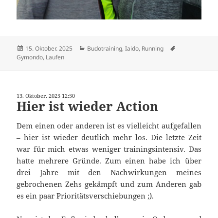
Veröffentlicht
Kategorien
Schlagwörter
15. Oktober. 2025
Budotraining
,
Iaido
,
Running
am
Gymondo
,
Laufen
13. Oktober. 2025 12:50
Hier ist wieder Action
Dem einen oder anderen ist es vielleicht aufgefallen
– hier ist wieder deutlich mehr los. Die letzte Zeit
war für mich etwas weniger trainingsintensiv. Das
hatte mehrere Gründe. Zum einen habe ich über
drei Jahre mit den Nachwirkungen meines
gebrochenen Zehs gekämpft und zum Anderen gab
es ein paar Prioritätsverschiebungen ;).