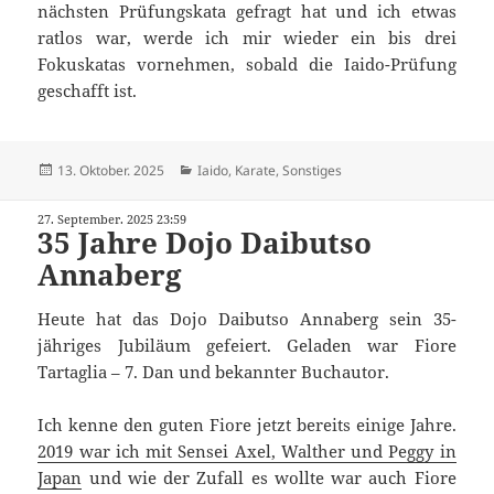
nächsten Prüfungskata gefragt hat und ich etwas
ratlos war, werde ich mir wieder ein bis drei
Fokuskatas vornehmen, sobald die Iaido-Prüfung
geschafft ist.
Veröffentlicht
Kategorien
13. Oktober. 2025
Iaido
,
Karate
,
Sonstiges
am
27. September. 2025 23:59
35 Jahre Dojo Daibutso
Annaberg
Heute hat das Dojo Daibutso Annaberg sein 35-
jähriges Jubiläum gefeiert. Geladen war Fiore
Tartaglia – 7. Dan und bekannter Buchautor.
Ich kenne den guten Fiore jetzt bereits einige Jahre.
2019 war ich mit Sensei Axel, Walther und Peggy in
Japan
und wie der Zufall es wollte war auch Fiore