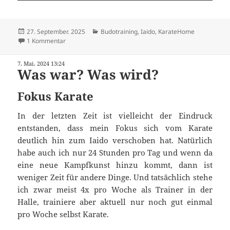
Veröffentlicht
Kategorien
27. September. 2025
Budotraining
,
Iaido
,
KarateHome
am
zu 35 Jahre Dojo Daibutso Annaberg
1 Kommentar
7. Mai. 2024 13:24
Was war? Was wird?
Fokus Karate
In der letzten Zeit ist vielleicht der Eindruck
entstanden, dass mein Fokus sich vom Karate
deutlich hin zum Iaido verschoben hat. Natürlich
habe auch ich nur 24 Stunden pro Tag und wenn da
eine neue Kampfkunst hinzu kommt, dann ist
weniger Zeit für andere Dinge. Und tatsächlich stehe
ich zwar meist 4x pro Woche als Trainer in der
Halle, trainiere aber aktuell nur noch gut einmal
pro Woche selbst Karate.