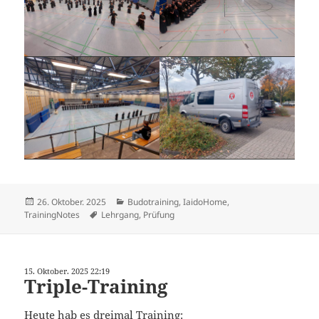
Veröffentlicht
Kategorien
26. Oktober. 2025
Budotraining
,
IaidoHome
,
am
Schlagwörter
TrainingNotes
Lehrgang
,
Prüfung
15. Oktober. 2025 22:19
Triple-Training
Heute hab es dreimal Training: