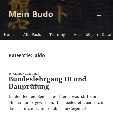
Mein Budo
MENÜ
UND
WIDGETS
Home
Alle Posts
Training
Axel – 50 Jahre Karat
Kategorie:
Iaido
26. Oktober. 2025 14:25
Bundeslehrgang III und
Danprüfung
In der letzten Zeit ist es hier etwas still um das
Thema Iaido geworden. Das bedeutet aber nicht,
dass ich nicht trainiert habe – im Gegenteil.