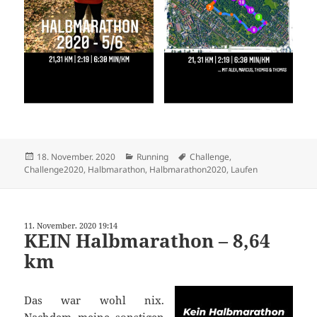
Veröffentlicht
Kategorien
Schlagwörter
18. November. 2020
Running
Challenge
,
am
Challenge2020
,
Halbmarathon
,
Halbmarathon2020
,
Laufen
11. November. 2020 19:14
KEIN Halbmarathon – 8,64
km
Das war wohl nix.
Nachdem meine sonstigen