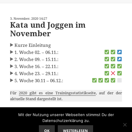
3. November. 2020 14:27
Kata und Joggen im
November
Kurze Einleitung
1. Woche 02. – 06.11.:
2. Woche 09. – 15.11.:
3. Woche 16. – 22.11.:
4. Woche 23. – 29.11.:
5. Woche 30.11 – 06.12.:
Für
2020 gibt es eine Trainingsstatistikseite
, auf der der
aktuelle Stand dargestellt ist.
Mit der Nutzung unserer Webseiten stimmst Du der
Veröffentlicht
Kategorien
Schlagwörter
3. November. 2020
Activity
,
Training
Ausdauer
,
Datenschutzerklärung zu.
am
Challenge
,
Challenge2020
,
Kata
,
Kondition
,
MonatsChallenge2020
,
Pinned
OK
WEITERLESEN