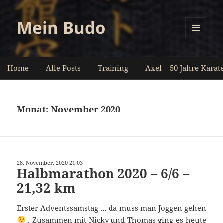
Mein Budo
MENÜ
UND
WIDGETS
Home
Alle Posts
Training
Axel – 50 Jahre Karat
Monat:
November 2020
28. November. 2020 21:03
Halbmarathon 2020 – 6/6 –
21,32 km
Erster Adventssamstag … da muss man Joggen gehen
. Zusammen mit Nicky und Thomas ging es heute