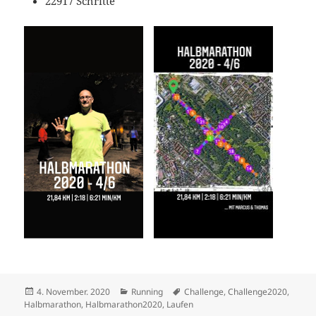
22917 Schritte
Veröffentlicht
Kategorien
Schlagwörter
4. November. 2020
Running
Challenge
,
Challenge2020
,
am
Halbmarathon
,
Halbmarathon2020
,
Laufen