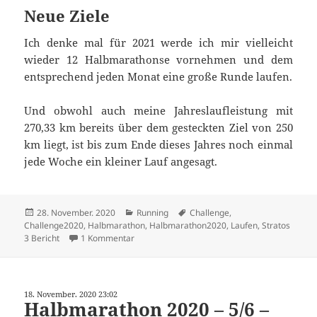
Neue Ziele
Ich denke mal für 2021 werde ich mir vielleicht
wieder 12 Halbmarathonse vornehmen und dem
entsprechend jeden Monat eine große Runde laufen.
Und obwohl auch meine Jahreslaufleistung mit
270,33 km bereits über dem gesteckten Ziel von 250
km liegt, ist bis zum Ende dieses Jahres noch einmal
jede Woche ein kleiner Lauf angesagt.
Veröffentlicht
Kategorien
Schlagwörter
28. November. 2020
Running
Challenge
,
am
Challenge2020
,
Halbmarathon
,
Halbmarathon2020
,
Laufen
,
Stratos
zu Halbmarathon 2020 – 6/6 – 21,32 km
3 Bericht
1 Kommentar
18. November. 2020 23:02
Halbmarathon 2020 – 5/6 –