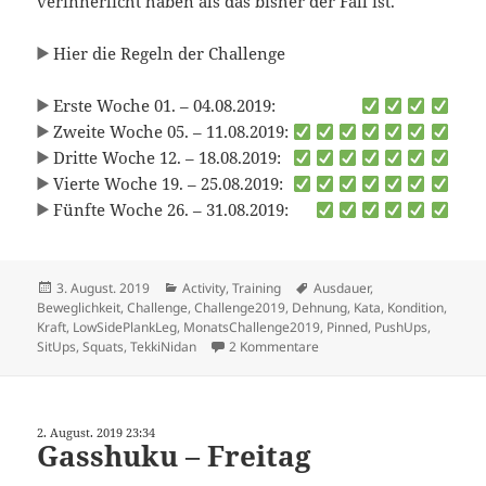
verinnerlicht haben als das bisher der Fall ist.
Hier die Regeln der Challenge
Erste Woche 01. – 04.08.2019:
Zweite Woche 05. – 11.08.2019:
Dritte Woche 12. – 18.08.2019:
Vierte Woche 19. – 25.08.2019:
Fünfte Woche 26. – 31.08.2019:
Veröffentlicht
Kategorien
Schlagwörter
3. August. 2019
Activity
,
Training
Ausdauer
,
am
Beweglichkeit
,
Challenge
,
Challenge2019
,
Dehnung
,
Kata
,
Kondition
,
Kraft
,
LowSidePlankLeg
,
MonatsChallenge2019
,
Pinned
,
PushUps
,
zu August-Kata-Challenge
SitUps
,
Squats
,
TekkiNidan
2 Kommentare
2. August. 2019 23:34
Gasshuku – Freitag