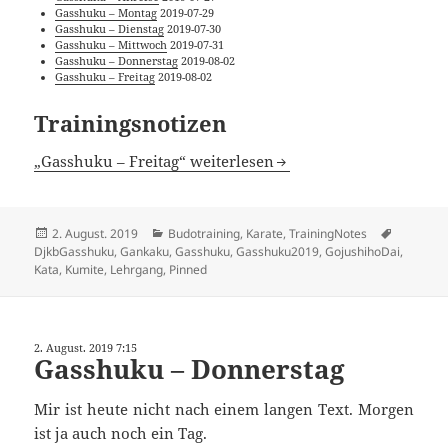
Gasshuku – Montag
2019-07-29
Gasshuku – Dienstag
2019-07-30
Gasshuku – Mittwoch
2019-07-31
Gasshuku – Donnerstag
2019-08-02
Gasshuku – Freitag
2019-08-02
Trainingsnotizen
„Gasshuku – Freitag“ weiterlesen
Veröffentlicht
Kategorien
Schlagwö
2. August. 2019
Budotraining
,
Karate
,
TrainingNotes
am
DjkbGasshuku
,
Gankaku
,
Gasshuku
,
Gasshuku2019
,
GojushihoDai
,
Kata
,
Kumite
,
Lehrgang
,
Pinned
2. August. 2019 7:15
Gasshuku – Donnerstag
Mir ist heute nicht nach einem langen Text. Morgen
ist ja auch noch ein Tag.