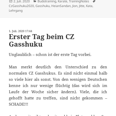
Veröffentlicht
Kategorien
Schlagwörter
2. Juli. 2020
Budotraining
,
Karate
,
TrainingNotes
am
CzGasshuku2020
,
Gasshuku
,
HeianSandan
,
Jion
,
Jitte
,
Kata
,
Lehrgang
1. Juli. 2020 17:44
Erster Tag beim CZ
Gasshuku
Unglaublich – schon ist der erste Tag vorbei.
Man merkt deutlich den Unterschied zu den
normalen CZ Gasshukus. Es sind nicht einmal halb
so viele hier als sonst. Von den wenigen Deutschen
kenne ich nur wenige flüchtig (das wird sich im
Laufe der Woche sicher ändern). Viele, die ich
gehofft hatte zu treffen, sind nicht gekommen –
SCHADE!!!