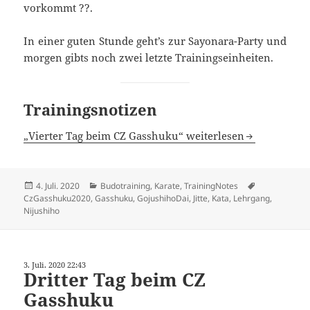
vorkommt ??.
In einer guten Stunde geht’s zur Sayonara-Party und
morgen gibts noch zwei letzte Trainingseinheiten.
Trainingsnotizen
„Vierter Tag beim CZ Gasshuku“ weiterlesen
Veröffentlicht
Kategorien
Schlagwörter
4. Juli. 2020
Budotraining
,
Karate
,
TrainingNotes
am
CzGasshuku2020
,
Gasshuku
,
GojushihoDai
,
Jitte
,
Kata
,
Lehrgang
,
Nijushiho
3. Juli. 2020 22:43
Dritter Tag beim CZ
Gasshuku