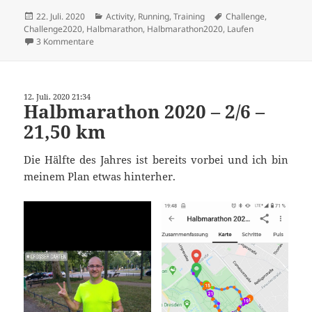
Veröffentlicht
Kategorien
Schlagwörter
22. Juli. 2020
Activity
,
Running
,
Training
Challenge
,
am
Challenge2020
,
Halbmarathon
,
Halbmarathon2020
,
Laufen
zu Halbmarathon 2020 – 3/6 – 21,15 km
3 Kommentare
12. Juli. 2020 21:34
Halbmarathon 2020 – 2/6 –
21,50 km
Die Hälfte des Jahres ist bereits vorbei und ich bin
meinem Plan etwas hinterher.