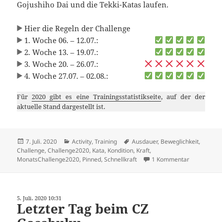
Gojushiho Dai und die Tekki-Katas laufen.
Hier die Regeln der Challenge
1. Woche 06. – 12.07.:
2. Woche 13. – 19.07.:
3. Woche 20. – 26.07.:
4. Woche 27.07. – 02.08.:
Für
2020 gibt es eine Trainingsstatistikseite
, auf der der
aktuelle Stand dargestellt ist.
Veröffentlicht
Kategorien
Schlagwörter
7. Juli. 2020
Activity
,
Training
Ausdauer
,
Beweglichkeit
,
am
Challenge
,
Challenge2020
,
Kata
,
Kondition
,
Kraft
,
zu Juli-Kata
MonatsChallenge2020
,
Pinned
,
Schnellkraft
1 Kommentar
5. Juli. 2020 10:31
Letzter Tag beim CZ