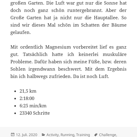
großen Garten. Die Luft war gut nur die Sonne hat
doch noch ganz schön runtergebrannt. Aber der
Große Garten hat ja nicht nur die Hauptallee. So
sind wir dieses Mal schön im Schatten der Bäume
gelaufen.
Mit ordentlich Magnesium vorbereitet lief es ganz
gut. Tatsächlich hatte ich keinerlei muskuläre
Probleme. Dafür haben sich meine Füße, bzw. deren
Sohlen irgendwann beschwert. Mit dem Ergebnis
bin ich halbwegs zufrieden. Da ist noch Luft.
21,5 km
2:18:00
6:25 min/km
23340 Schritte
Veröffentlicht
Kategorien
Schlagwörter
12. Juli. 2020
Activity
,
Running
,
Training
Challenge
,