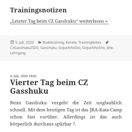
Trainingsnotizen
„Letzter Tag beim CZ Gasshuku“ weiterlesen
Veröffentlicht
Kategorien
Schlagwörter
5. Juli. 2020
Budotraining
,
Karate
,
TrainingNotes
am
CzGasshuku2020
,
Gasshuku
,
GojushihoDai
,
GojushihoSho
,
Jitte
,
Lehrgang
4. Juli. 2020 18:02
Vierter Tag beim CZ
Gasshuku
Beim Gasshuku vergeht die Zeit unglaublich
schnell. Mit dem heutigen Tag ist das JKA-Kata-Camp
schon fast vorüber. Allerdings ist das auch
körperlich durchaus spürbar ?.