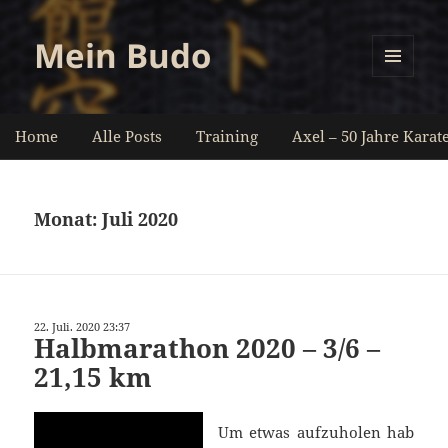
Mein Budo
MENÜ
UND
WIDGETS
Home
Alle Posts
Training
Axel – 50 Jahre Karat
Monat:
Juli 2020
22. Juli. 2020 23:37
Halbmarathon 2020 – 3/6 –
21,15 km
Um etwas aufzuholen hab