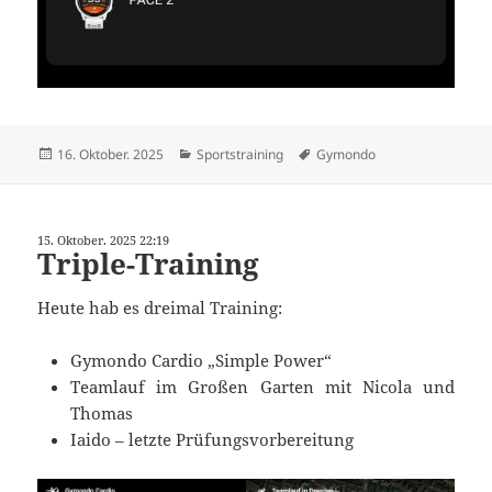
Veröffentlicht
Kategorien
Schlagwörter
16. Oktober. 2025
Sportstraining
Gymondo
am
15. Oktober. 2025 22:19
Triple-Training
Heute hab es dreimal Training:
Gymondo Cardio „Simple Power“
Teamlauf im Großen Garten mit Nicola und
Thomas
Iaido – letzte Prüfungsvorbereitung