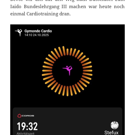
Iaido Bundeslehrgang III machen war heute noch
einmal Cardiotraining dran.