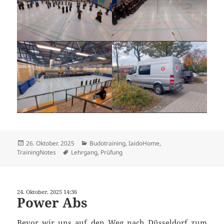
Veröffentlicht
Kategorien
26. Oktober. 2025
Budotraining
,
IaidoHome
,
am
Schlagwörter
TrainingNotes
Lehrgang
,
Prüfung
24. Oktober. 2025 14:36
Power Abs
Bevor wir uns auf den Weg nach Düsseldorf zum