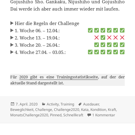
Gojushiho Sho. Gankaku, Nijushiho und Gojushiho
Dai werde ich aber auch immer wieder mit laufen.
Hier die Regeln der Challenge
1. Woche 06. – 12.04.:
2. Woche 13. – 19.04.:
3. Woche 20. – 26.04.:
4. Woche 27.04. – 03.05.:
Für
2020 gibt es eine Trainingsstatistikseite
, auf der der
aktuelle Stand dargestellt ist.
Veröffentlicht
Kategorien
Schlagwörter
7. April. 2020
Activity
,
Training
Ausdauer
,
am
Beweglichkeit
,
Challenge
,
Challenge2020
,
Kata
,
Kondition
,
Kraft
,
zu April-Ka
MonatsChallenge2020
,
Pinned
,
Schnellkraft
1 Kommentar