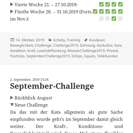
Vierte Woche 21. – 27.10.2019:
Fünfte Woche 28. – 31.10.2019 (Forts.
im Nov.):
Veröffentlicht
Kategorien
Schlagwörter
14. Oktober. 2019
Activity
,
Training
Ausdauer
,
am
Beweglichkeit
,
Challenge
,
Challenge2019
,
Dehnung
,
KankuDai
,
Kata
,
Kondition
,
Kraft
,
LowSidePlankLeg
,
MonatsChallenge2019
,
Pinned
,
PushUps
,
SeptemberChallenge2019
,
SitUps
,
Squats
,
TekkiSandan
2. September. 2019 15:26
September-Challenge
Rückblick August
Neue Challenge
Da das mit der Kata allgemein als gute Sache
empfunden wurde geht’s im September damit gleich
weiter. Der Kraft-, Konditions- und