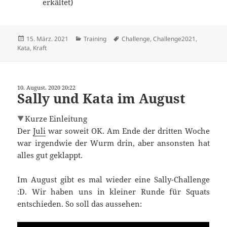
erkältet)
Veröffentlicht
Kategorien
Schlagwörter
15. März. 2021
Training
Challenge
,
Challenge2021
,
am
Kata
,
Kraft
10. August. 2020 20:22
Sally und Kata im August
Kurze Einleitung
Der
Juli
war soweit OK. Am Ende der dritten Woche
war irgendwie der Wurm drin, aber ansonsten hat
alles gut geklappt.
Im August gibt es mal wieder eine Sally-Challenge
:D. Wir haben uns in kleiner Runde für Squats
entschieden. So soll das aussehen: