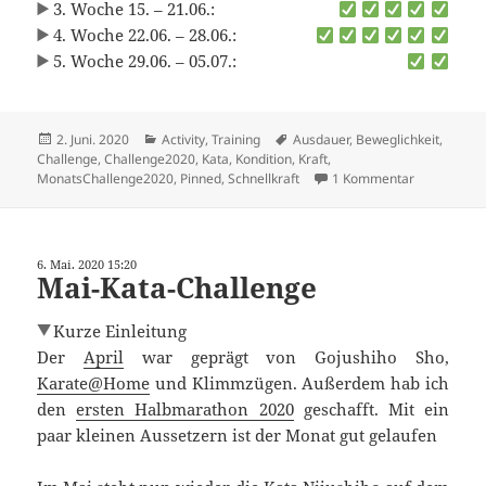
3. Woche 15. – 21.06.:
4. Woche 22.06. – 28.06.:
5. Woche 29.06. – 05.07.:
Veröffentlicht
Kategorien
Schlagwörter
2. Juni. 2020
Activity
,
Training
Ausdauer
,
Beweglichkeit
,
am
Challenge
,
Challenge2020
,
Kata
,
Kondition
,
Kraft
,
zu Juni-Kat
MonatsChallenge2020
,
Pinned
,
Schnellkraft
1 Kommentar
6. Mai. 2020 15:20
Mai-Kata-Challenge
Kurze Einleitung
Der
April
war geprägt von Gojushiho Sho,
Karate@Home
und Klimmzügen. Außerdem hab ich
den
ersten Halbmarathon 2020
geschafft. Mit ein
paar kleinen Aussetzern ist der Monat gut gelaufen