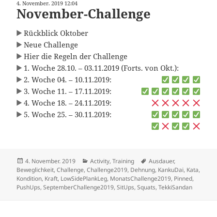
4. November. 2019 12:04
November-Challenge
Rückblick Oktober
Neue Challenge
Hier die Regeln der Challenge
1. Woche 28.10. – 03.11.2019 (Forts. von Okt.):
2. Woche 04. – 10.11.2019:
3. Woche 11. – 17.11.2019:
4. Woche 18. – 24.11.2019:
5. Woche 25. – 30.11.2019:
Veröffentlicht
Kategorien
Schlagwörter
4. November. 2019
Activity
,
Training
Ausdauer
,
am
Beweglichkeit
,
Challenge
,
Challenge2019
,
Dehnung
,
KankuDai
,
Kata
,
Kondition
,
Kraft
,
LowSidePlankLeg
,
MonatsChallenge2019
,
Pinned
,
PushUps
,
SeptemberChallenge2019
,
SitUps
,
Squats
,
TekkiSandan