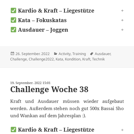
Kardio & Kraft – Liegestütze
Kata – Fokuskatas
Ausdauer – Joggen
Veröffentlicht
Kategorien
Schlagwörter
26. September. 2022
Activity
,
Training
Ausdauer
,
am
Challenge
,
Challenge2022
,
Kata
,
Kondition
,
Kraft
,
Technik
19. September. 2022 15:01
Challenge Woche 38
Kraft und Ausdauer müssen wieder aufgebaut
werden. Außerdem stehen noch gut 500x Bassai Sho
und Wankan auf dem Jahresplan :).
Kardio & Kraft – Liegestütze