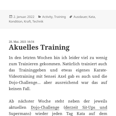
Veröffentlicht
Kategorien
Schlagwörter
2. Januar. 2022
Activity
,
Training
Ausdauer
,
Kata
,
am
Kondition
,
Kraft
,
Technik
28. Mai. 2021 16:54
Akuelles Training
In den letzten Wochen bin ich leider viel zu wenig
zum Trainieren gekommen. Natürlich trainiert auch
das Traininggeben und etwas eigenes Karate-
Videotraining mit Sensei Axel gab es auch und die
Dojo-Challenge… aber ausreichend war das auf
keinen Fall.
Ab nächster Woche steht neben der jeweils
aktuellen
Dojo-Challenge
(
derzeit Sit-Ups und
Supermans
) wieder jeden Tag Kata auf dem