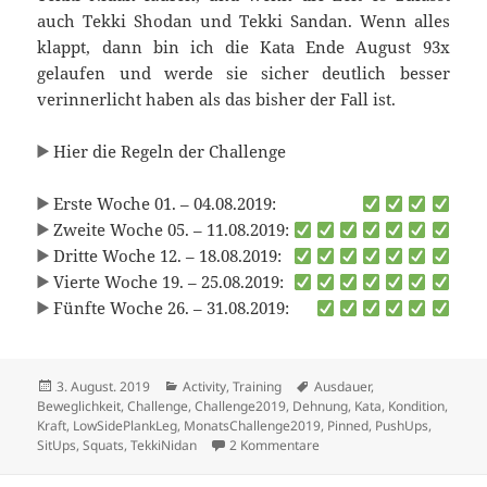
auch Tekki Shodan und Tekki Sandan. Wenn alles
klappt, dann bin ich die Kata Ende August 93x
gelaufen und werde sie sicher deutlich besser
verinnerlicht haben als das bisher der Fall ist.
Hier die Regeln der Challenge
Erste Woche 01. – 04.08.2019:
Zweite Woche 05. – 11.08.2019:
Dritte Woche 12. – 18.08.2019:
Vierte Woche 19. – 25.08.2019:
Fünfte Woche 26. – 31.08.2019:
Veröffentlicht
Kategorien
Schlagwörter
3. August. 2019
Activity
,
Training
Ausdauer
,
am
Beweglichkeit
,
Challenge
,
Challenge2019
,
Dehnung
,
Kata
,
Kondition
,
Kraft
,
LowSidePlankLeg
,
MonatsChallenge2019
,
Pinned
,
PushUps
,
zu August-Kata-Challenge
SitUps
,
Squats
,
TekkiNidan
2 Kommentare