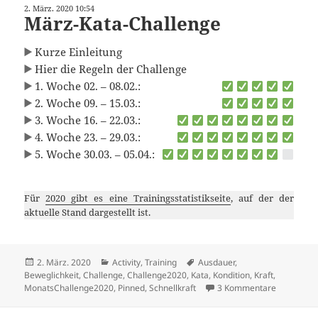
2. März. 2020 10:54
März-Kata-Challenge
Kurze Einleitung
Hier die Regeln der Challenge
1. Woche 02. – 08.02.:
2. Woche 09. – 15.03.:
3. Woche 16. – 22.03.:
4. Woche 23. – 29.03.:
5. Woche 30.03. – 05.04.:
Für
2020 gibt es eine Trainingsstatistikseite
, auf der der
aktuelle Stand dargestellt ist.
Veröffentlicht
Kategorien
Schlagwörter
2. März. 2020
Activity
,
Training
Ausdauer
,
am
Beweglichkeit
,
Challenge
,
Challenge2020
,
Kata
,
Kondition
,
Kraft
,
zu März-K
MonatsChallenge2020
,
Pinned
,
Schnellkraft
3 Kommentare