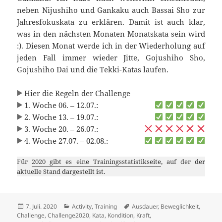
neben Nijushiho und Gankaku auch Bassai Sho zur
Jahresfokuskata zu erklären. Damit ist auch klar,
was in den nächsten Monaten Monatskata sein wird
:). Diesen Monat werde ich in der Wiederholung auf
jeden Fall immer wieder Jitte, Gojushiho Sho,
Gojushiho Dai und die Tekki-Katas laufen.
Hier die Regeln der Challenge
1. Woche 06. – 12.07.:
2. Woche 13. – 19.07.:
3. Woche 20. – 26.07.:
4. Woche 27.07. – 02.08.:
Für
2020 gibt es eine Trainingsstatistikseite
, auf der der
aktuelle Stand dargestellt ist.
Veröffentlicht
Kategorien
Schlagwörter
7. Juli. 2020
Activity
,
Training
Ausdauer
,
Beweglichkeit
,
am
Challenge
,
Challenge2020
,
Kata
,
Kondition
,
Kraft
,