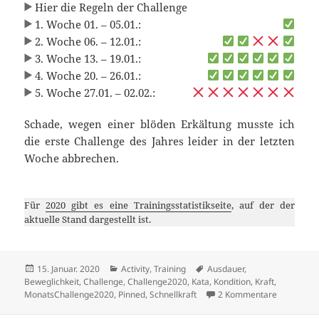
Hier die Regeln der Challenge
1. Woche 01. – 05.01.:
2. Woche 06. – 12.01.:
3. Woche 13. – 19.01.:
4. Woche 20. – 26.01.:
5. Woche 27.01. – 02.02.:
Schade, wegen einer blöden Erkältung musste ich
die erste Challenge des Jahres leider in der letzten
Woche abbrechen.
Für
2020 gibt es eine Trainingsstatistikseite
, auf der der
aktuelle Stand dargestellt ist.
Veröffentlicht
Kategorien
Schlagwörter
15. Januar. 2020
Activity
,
Training
Ausdauer
,
am
Beweglichkeit
,
Challenge
,
Challenge2020
,
Kata
,
Kondition
,
Kraft
,
zu Januar-
MonatsChallenge2020
,
Pinned
,
Schnellkraft
2 Kommentare