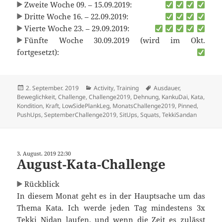
Zweite Woche 09. – 15.09.2019:
Dritte Woche 16. – 22.09.2019:
Vierte Woche 23. – 29.09.2019:
Fünfte Woche 30.09.2019 (wird im Okt.
fortgesetzt):
Veröffentlicht
Kategorien
Schlagwörter
2. September. 2019
Activity
,
Training
Ausdauer
,
am
Beweglichkeit
,
Challenge
,
Challenge2019
,
Dehnung
,
KankuDai
,
Kata
,
Kondition
,
Kraft
,
LowSidePlankLeg
,
MonatsChallenge2019
,
Pinned
,
PushUps
,
SeptemberChallenge2019
,
SitUps
,
Squats
,
TekkiSandan
3. August. 2019 22:30
August-Kata-Challenge
Rückblick
In diesem Monat geht es in der Hauptsache um das
Thema Kata. Ich werde jeden Tag mindestens 3x
Tekki Nidan laufen, und wenn die Zeit es zulässt