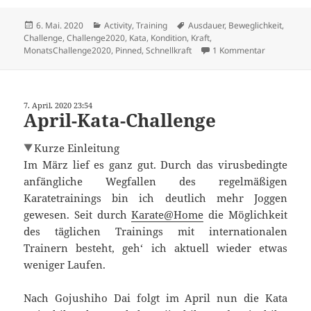
Veröffentlicht
Kategorien
Schlagwörter
6. Mai. 2020
Activity
,
Training
Ausdauer
,
Beweglichkeit
,
am
Challenge
,
Challenge2020
,
Kata
,
Kondition
,
Kraft
,
zu Mai-Kata
MonatsChallenge2020
,
Pinned
,
Schnellkraft
1 Kommentar
7. April. 2020 23:54
April-Kata-Challenge
Kurze Einleitung
Im März lief es ganz gut. Durch das virusbedingte
anfängliche Wegfallen des regelmäßigen
Karatetrainings bin ich deutlich mehr Joggen
gewesen. Seit durch
Karate@Home
die Möglichkeit
des täglichen Trainings mit internationalen
Trainern besteht, geh‘ ich aktuell wieder etwas
weniger Laufen.
Nach Gojushiho Dai folgt im April nun die Kata