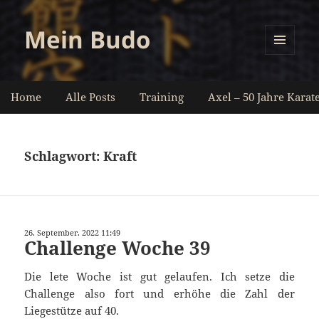
Mein Budo
MENÜ
UND
WIDGETS
Home
Alle Posts
Training
Axel – 50 Jahre Karat
Schlagwort:
Kraft
26. September. 2022 11:49
Challenge Woche 39
Die lete Woche ist gut gelaufen. Ich setze die
Challenge also fort und erhöhe die Zahl der
Liegestütze auf 40.