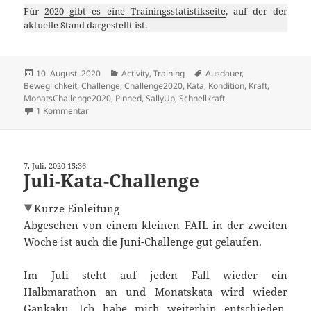
Für
2020 gibt es eine Trainingsstatistikseite
, auf der der
aktuelle Stand dargestellt ist.
Veröffentlicht
Kategorien
Schlagwörter
10. August. 2020
Activity
,
Training
Ausdauer
,
am
Beweglichkeit
,
Challenge
,
Challenge2020
,
Kata
,
Kondition
,
Kraft
,
MonatsChallenge2020
,
Pinned
,
SallyUp
,
Schnellkraft
zu Sally und Kata im August
1 Kommentar
7. Juli. 2020 15:36
Juli-Kata-Challenge
Kurze Einleitung
Abgesehen von einem kleinen FAIL in der zweiten
Woche ist auch die
Juni-Challenge
gut gelaufen.
Im Juli steht auf jeden Fall wieder ein
Halbmarathon an und Monatskata wird wieder
Gankaku. Ich habe mich weiterhin entschieden,