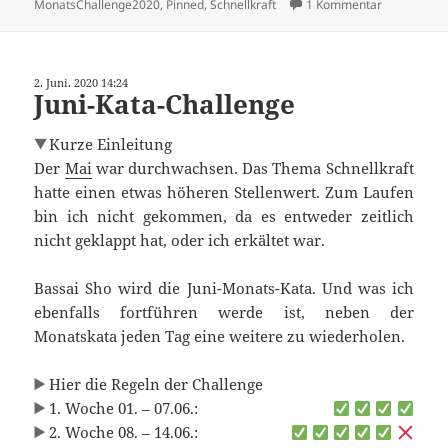
zu Juli-Kata
MonatsChallenge2020
,
Pinned
,
Schnellkraft
1 Kommentar
2. Juni. 2020 14:24
Juni-Kata-Challenge
Kurze Einleitung
Der
Mai
war durchwachsen. Das Thema Schnellkraft
hatte einen etwas höheren Stellenwert. Zum Laufen
bin ich nicht gekommen, da es entweder zeitlich
nicht geklappt hat, oder ich erkältet war.
Bassai Sho wird die Juni-Monats-Kata. Und was ich
ebenfalls fortführen werde ist, neben der
Monatskata jeden Tag eine weitere zu wiederholen.
Hier die Regeln der Challenge
1. Woche 01. – 07.06.:
2. Woche 08. – 14.06.: