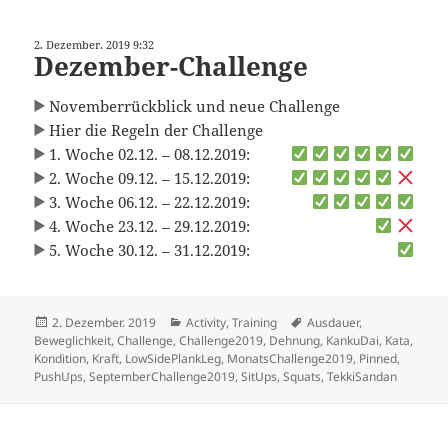
2. Dezember. 2019 9:32
Dezember-Challenge
Novemberrückblick und neue Challenge
Hier die Regeln der Challenge
1. Woche 02.12. – 08.12.2019:
2. Woche 09.12. – 15.12.2019:
3. Woche 06.12. – 22.12.2019:
4. Woche 23.12. – 29.12.2019:
5. Woche 30.12. – 31.12.2019:
Veröffentlicht
Kategorien
Schlagwörter
2. Dezember. 2019
Activity
,
Training
Ausdauer
,
am
Beweglichkeit
,
Challenge
,
Challenge2019
,
Dehnung
,
KankuDai
,
Kata
,
Kondition
,
Kraft
,
LowSidePlankLeg
,
MonatsChallenge2019
,
Pinned
,
PushUps
,
SeptemberChallenge2019
,
SitUps
,
Squats
,
TekkiSandan