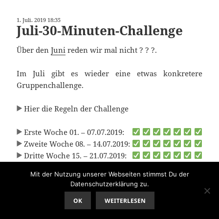
1. Juli. 2019 18:35
Juli-30-Minuten-Challenge
Über den
Juni
reden wir mal nicht ? ? ?.
Im Juli gibt es wieder eine etwas konkretere
Gruppenchallenge.
Hier die Regeln der Challenge
Erste Woche 01. – 07.07.2019:
Zweite Woche 08. – 14.07.2019:
Dritte Woche 15. – 21.07.2019:
Vierte Woche 22. – 28.07.2019:
Mit der Nutzung unserer Webseiten stimmst Du der
Fünfte Woche 29. – 31.07.2019:
Datenschutzerklärung zu.
OK
WEITERLESEN
Veröffentlicht
Kategorien
Schlagwörter
1. Juli. 2019
Activity
,
Training
Ausdauer
,
Beweglichkeit
,