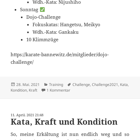
Wdh.-Kata: Nijushiho
Sonntag
Dojo-Challenge
Fokuskatas: Hangetsu, Meikyo
Wdh.-Kata: Gankaku
10 Klimmzüge
https://karate-bannewitz.de/mitglieder/dojo-
challenge/
Veröffentlicht
Kategorien
Schlagwörter
28. Mai. 2021
Training
Challenge
,
Challenge2021
,
Kata
,
am
zu Akuelles Training
Kondition
,
Kraft
1 Kommentar
11. April. 2021 21:48
Kata, Kraft und Kondition
So, meine Erkältung ist nun endlich weg und so