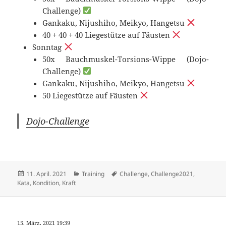
Challenge)
Gankaku, Nijushiho, Meikyo, Hangetsu
40 + 40 + 40 Liegestütze auf Fäusten
Sonntag
50x Bauchmuskel-Torsions-Wippe (Dojo-
Challenge)
Gankaku, Nijushiho, Meikyo, Hangetsu
50 Liegestütze auf Fäusten
Dojo-Challenge
Veröffentlicht
Kategorien
Schlagwörter
11. April. 2021
Training
Challenge
,
Challenge2021
,
am
Kata
,
Kondition
,
Kraft
15. März. 2021 19:39