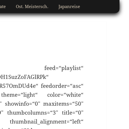
ate
Ost. Meistersch.
Japanreise
ery feed=“playlist“
H1SuzZoFAGlRPk“
R57OmDUd4e“ feedorder=“asc“
theme=“light“ color=“white“
0″ showinfo=“0″ maxitems=“50″
″ thumbcolumns=“3″ title=“0″
ail_alignment=“left“