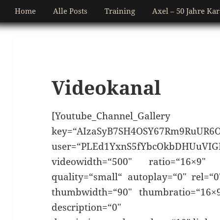
Home
Alle Posts
Training
Axel – 50 Jahre Kar
Videokanal
[Youtube_Channel_Gall
key=“AIzaSyB7SH4OSY67Rm9RuUR6O
user=“PLEd1YxnS5fYbcOkbDHUuVIG
videowidth=“500″ ratio=“16×9″ 
quality=“small“ autoplay=“0″ rel=“
thumbwidth=“90″ thumbratio=“16×9
description=“0″ thumbn