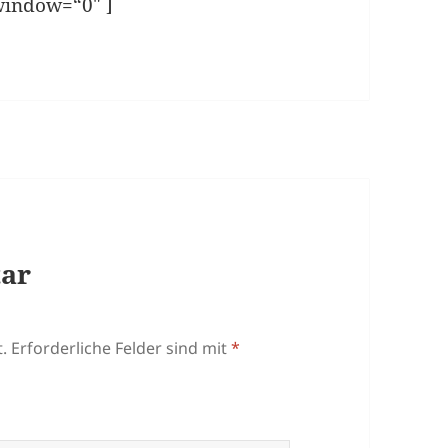
window=“0″ ]
tar
.
Erforderliche Felder sind mit
*