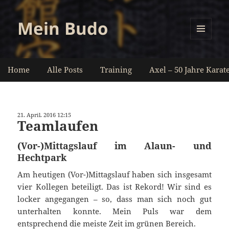
Mein Budo
MENÜ
UND
WIDGETS
Home
Alle Posts
Training
Axel – 50 Jahre Karat
21. April. 2016 12:15
Teamlaufen
(Vor-)Mittagslauf im Alaun- und
Hechtpark
Am heutigen (Vor-)Mittagslauf haben sich insgesamt
vier Kollegen beteiligt. Das ist Rekord! Wir sind es
locker angegangen – so, dass man sich noch gut
unterhalten konnte. Mein Puls war dem
entsprechend die meiste Zeit im grünen Bereich.