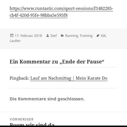
https://www.runtastic.com/sport-sessions/f1482285-
cb4f-420d-95fe-98bba5e595f8
Veröffentlicht
Autor
Kategorien
Schlagwörter
17. Februar. 2018
Stef
Running
,
Training
KiK
,
am
Laufen
Ein Kommentar zu „Ende der Pause“
Pingback:
Lauf am Nachmittag | Mein Karate Do
Die Kommentare sind geschlossen.
Beitragsnavigation
VORHERIGER
Boom wir sind da
Vorheriger