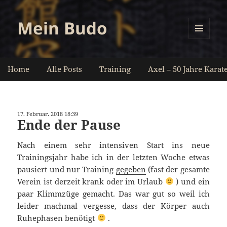
Mein Budo
MENÜ
UND
WIDGETS
Home
Alle Posts
Training
Axel – 50 Jahre Karat
17. Februar. 2018 18:39
Ende der Pause
Nach einem sehr intensiven Start ins neue
Trainingsjahr habe ich in der letzten Woche etwas
pausiert und nur Training
gegeben
(fast der gesamte
Verein ist derzeit krank oder im Urlaub
) und ein
paar Klimmzüge gemacht. Das war gut so weil ich
leider machmal vergesse, dass der Körper auch
Ruhephasen benötigt
.