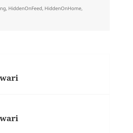
n
ing
,
HiddenOnFeed
,
HiddenOnHome
,
iwari
iwari