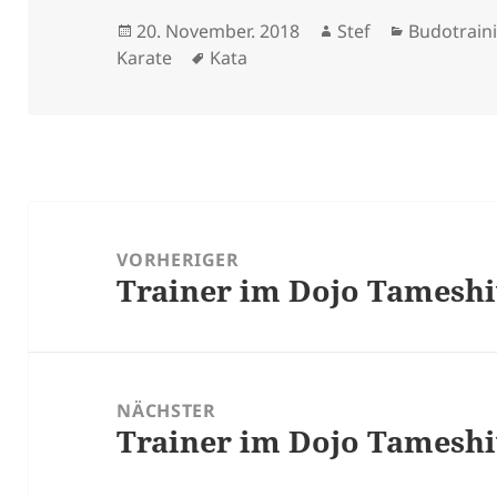
Veröffentlicht
Autor
Kategorie
20. November. 2018
Stef
Budotrain
am
Schlagwörter
Karate
Kata
Beitragsnavigation
VORHERIGER
Trainer im Dojo Tamesh
Vorheriger
Beitrag:
NÄCHSTER
Trainer im Dojo Tamesh
Nächster
Beitrag: