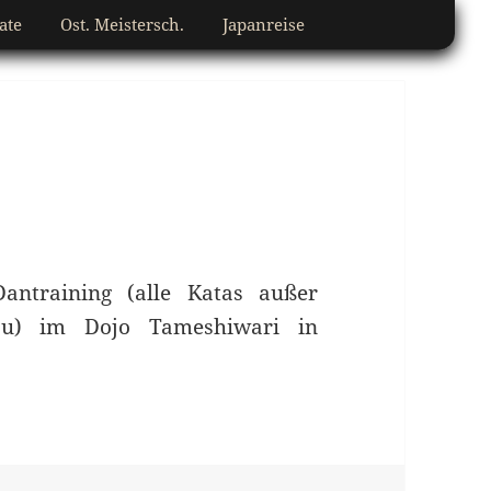
ate
Ost. Meistersch.
Japanreise
antraining (alle Katas außer
su) im Dojo Tameshiwari in