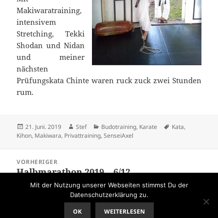
Makiwaratraining,
intensivem
Stretching, Tekki
Shodan und Nidan
und meiner
nächsten
Prüfungskata Chinte waren ruck zuck zwei Stunden
rum.
Veröffentlicht
Autor
Kategorien
Schlagwörter
21. Juni. 2019
Stef
Budotraining
,
Karate
Kata
,
am
Kihon
,
Makiwara
,
Privattraining
,
SenseiAxel
Beitragsnavigation
VORHERIGER
Halbmarathon 2019 – 6/12
Vorheriger
Beitrag:
Mit der Nutzung unserer Webseiten stimmst Du der
Datenschutzerklärung zu.
NÄCHSTER
Training mit Tadashi Ishikawa
Nächster
OK
WEITERLESEN