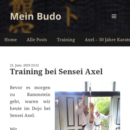
Mein Budo
MENÜ
UND
WIDGETS
Home
Alle Posts
Training
Axel – 50 Jahre Karat
21. Juni. 2019 23:12
Training bei Sensei Axel
Bevor es morgen
zu Rammstein
geht, waren wir
heute im Dojo bei
Sensei Axel.
Mit