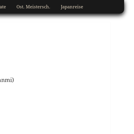
ate
Ost. Meistersch.
Japanreise
anmi)