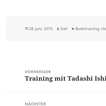
Veröffentlicht
Autor
Kategorien
28. Juni. 2019
Stef
Budotraining
,
H
am
Beitragsnavigation
VORHERIGER
Training mit Tadashi Is
Vorheriger
Beitrag:
NÄCHSTER