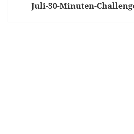
Juli-30-Minuten-Challeng
Nächster
Beitrag: