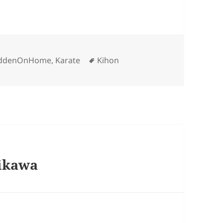
Schlagwörter
iddenOnHome
,
Karate
Kihon
hikawa