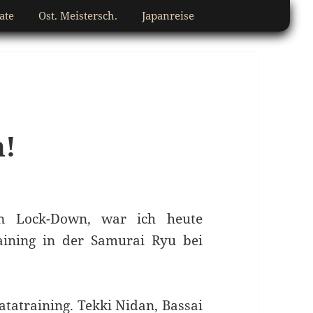
ate
Ost. Meistersch.
Japanreise
n!
en Lock-Down, war ich heute
ining in der Samurai Ryu bei
tatraining. Tekki Nidan, Bassai