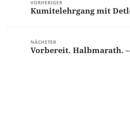
VORHERIGER
Kumitelehrgang mit Detl
Vorheriger
Beitrag:
NÄCHSTER
Vorbereit. Halbmarath. –
Nächster
Beitrag: