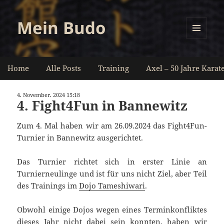
Mein Budo
MENÜ
UND
WIDGETS
Home
Alle Posts
Training
Axel – 50 Jahre Karat
4. November. 2024 15:18
4. Fight4Fun in Bannewitz
Zum 4. Mal haben wir am 26.09.2024 das Fight4Fun-
Turnier in Bannewitz ausgerichtet.
Das Turnier richtet sich in erster Linie an
Turnierneulinge und ist für uns nicht Ziel, aber Teil
des Trainings im
Dojo Tameshiwari
.
Obwohl einige Dojos wegen eines Terminkonfliktes
dieses Jahr nicht dabei sein konnten, haben wir