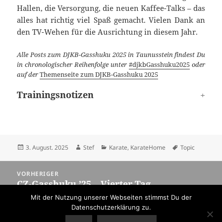
Hallen, die Versorgung, die neuen Kaffee-Talks – das
alles hat richtig viel Spaß gemacht. Vielen Dank an
den TV-Wehen für die Ausrichtung in diesem Jahr.
Alle Posts zum DJKB-Gasshuku 2025 in Taunusstein findest Du
in chronologischer Reihenfolge unter
#djkbGasshuku2025
oder
auf der
Themenseite zum DJKB-Gasshuku 2025
Trainingsnotizen
Veröffentlicht
Autor
Kategorien
Schlagwörter
3. August. 2025
Stef
Karate
,
KarateHome
Topic
am
Beitragsnavigation
VORHERIGER
CZ-Gasshuku ’25 – Vierter Tag
Vorheriger
Beitrag:
Mit der Nutzung unserer Webseiten stimmst Du der
Datenschutzerklärung zu.
NÄCHSTER
DJKB-Gasshuku ’25 – Anreise
Nächster