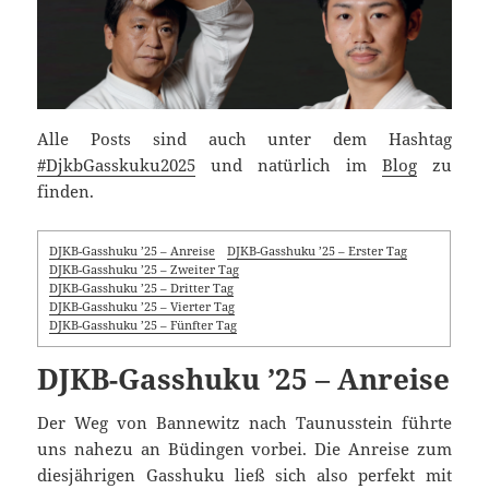
Alle Posts sind auch unter dem Hashtag
#DjkbGasskuku2025
und natürlich im
Blog
zu
finden.
DJKB-Gasshuku ’25 – Anreise
DJKB-Gasshuku ’25 – Erster Tag
DJKB-Gasshuku ’25 – Zweiter Tag
DJKB-Gasshuku ’25 – Dritter Tag
DJKB-Gasshuku ’25 – Vierter Tag
DJKB-Gasshuku ’25 – Fünfter Tag
DJKB-Gasshuku ’25 – Anreise
Der Weg von Bannewitz nach Taunusstein führte
uns nahezu an Büdingen vorbei. Die Anreise zum
diesjährigen Gasshuku ließ sich also perfekt mit