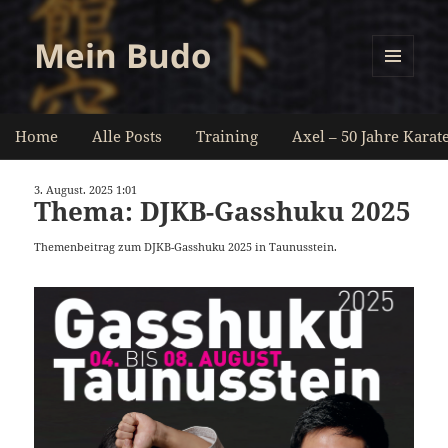
Mein Budo
MENÜ
UND
WIDGETS
Home
Alle Posts
Training
Axel – 50 Jahre Karat
3. August. 2025 1:01
Thema: DJKB-Gasshuku 2025
Themenbeitrag zum DJKB-Gasshuku 2025 in Taunusstein.