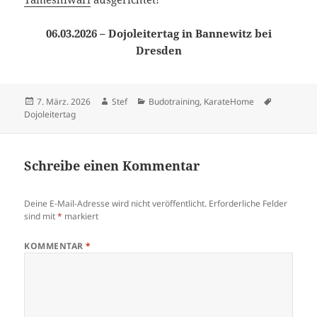
06.03.2026 – Dojoleitertag in Bannewitz bei
Dresden
Veröffentlicht
Autor
Kategorien
Schlagwör
7. März. 2026
Stef
Budotraining
,
KarateHome
am
Dojoleitertag
Schreibe einen Kommentar
Deine E-Mail-Adresse wird nicht veröffentlicht.
Erforderliche Felder
sind mit
*
markiert
KOMMENTAR
*