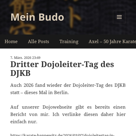
Mein Budo
MENÜ
UND
WIDGETS
Home
Alle Posts
Training
Axel – 50 Jahre Karat
7. März. 2026 23:49
Dritter Dojoleiter-Tag des
DJKB
Auch 2026 fand wieder der Dojoleiter-Tag des DJKB
statt – dieses Mal in Berlin.
Auf unserer Dojowebseite gibt es bereits einen
Bericht von mir. Ich verlinke diesen daher hier
einfach nur.
https://karate-bannewitz.de/2026/03/07/dojoleitertag-in-