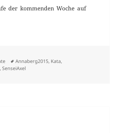
aufe der kommenden Woche auf
Schlagwörter
ate
Annaberg2015
,
Kata
,
,
SenseiAxel