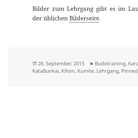
Bilder zum Lehrgang gibt es im L
der üblichen
Bilderseite
.
Veröffentlicht
Kategorien
26. September. 2015
Budotraining
,
Kar
am
KataBunkai
,
Kihon
,
Kumite
,
Lehrgang
,
Pinned