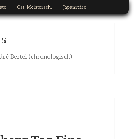
ate
Ost. Meistersch.
Japanreise
15
ré Bertel (chronologisch)