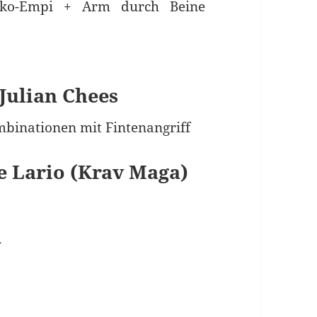
oko-Empi + Arm durch Beine
 Julian Chees
mbinationen mit Fintenangriff
se Lario (Krav Maga)
f