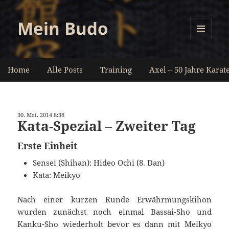
Mein Budo
MENÜ
UND
WIDGETS
Home
Alle Posts
Training
Axel – 50 Jahre Karat
30. Mai. 2014 8:38
Kata-Spezial – Zweiter Tag
Erste Einheit
Sensei (Shihan): Hideo Ochi (8. Dan)
Kata: Meikyo
Nach einer kurzen Runde Erwährmungskihon
wurden zunächst noch einmal Bassai-Sho und
Kanku-Sho wiederholt bevor es dann mit Meikyo