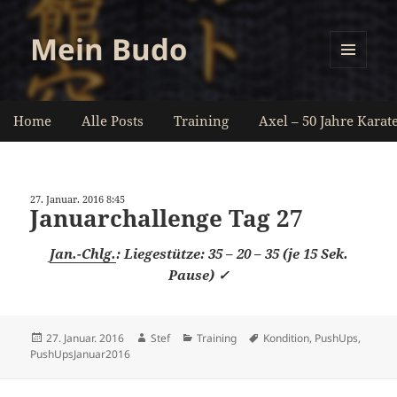
Mein Budo
MENÜ
UND
WIDGETS
Home
Alle Posts
Training
Axel – 50 Jahre Karat
27. Januar. 2016 8:45
Januarchallenge Tag 27
Jan.-Chlg.
: Liegestütze: 35 – 20 – 35 (je 15 Sek.
Pause) ✓
Veröffentlicht
Autor
Kategorien
Schlagwörter
27. Januar. 2016
Stef
Training
Kondition
,
PushUps
,
am
PushUpsJanuar2016
Beitragsnavigation