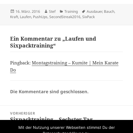
Veröffentlicht
Autor
Kategorien
Schlagwörter
16. März. 2016
Stef
Training
Ausdauer
,
Bauch
,
am
Kraft
,
Laufen
,
PushUps
,
SecondStreak2016
,
SixPack
Ein Kommentar zu „Laufen und
Sixpacktraining“
Pingback:
Montagstraining – Kumite | Mein Karate
Do
Die Kommentare sind geschlossen.
Beitragsnavigation
VORHERIGER
Sixpacktraining – Sechster Tag
Vorheriger
Beitrag:
Mit der Nutzung unserer Webseiten stimmst Du der