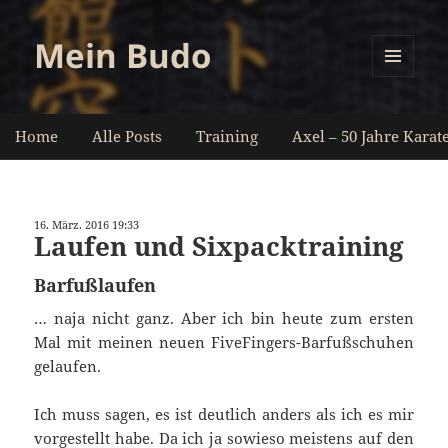
Mein Budo
MENÜ
UND
WIDGETS
Home
Alle Posts
Training
Axel – 50 Jahre Karat
16. März. 2016 19:33
Laufen und Sixpacktraining
Barfußlaufen
… naja nicht ganz. Aber ich bin heute zum ersten
Mal mit meinen neuen FiveFingers-Barfußschuhen
gelaufen.
Ich muss sagen, es ist deutlich anders als ich es mir
vorgestellt habe. Da ich ja sowieso meistens auf den