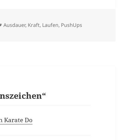
Schlagwörter
Ausdauer
,
Kraft
,
Laufen
,
PushUps
nszeichen“
n Karate Do