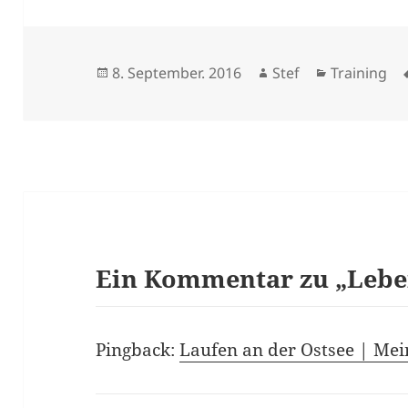
Veröffentlicht
Autor
Kategorien
8. September. 2016
Stef
Training
am
Ein Kommentar zu „Lebe
Pingback:
Laufen an der Ostsee | Mei