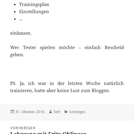
Trainingsplan
Einstellungen
…
einbauen.
Wer Tester spielen möchte – einfach Bescheid
geben.
PS. Ja, ich war in der letzten Woche natürlich
trainieren, hatte aber keine Lust zum Bloggen.
Veröffentlicht
Autor
Kategorien
31. Oktober. 2016
Stef
Sonstiges
am
Beitragsnavigation
VORHERIGER
Lehrgang mit Fritz Oblinger
Vorheriger