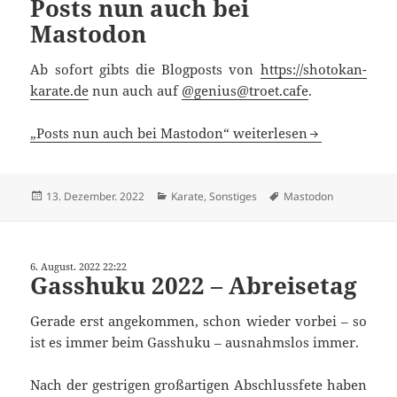
Posts nun auch bei
Mastodon
Ab sofort gibts die Blogposts von
https://shotokan-
karate.de
nun auch auf
@genius@troet.cafe
.
„Posts nun auch bei Mastodon“ weiterlesen
Veröffentlicht
Kategorien
Schlagwörter
13. Dezember. 2022
Karate
,
Sonstiges
Mastodon
am
6. August. 2022 22:22
Gasshuku 2022 – Abreisetag
Gerade erst angekommen, schon wieder vorbei – so
ist es immer beim Gasshuku – ausnahmslos immer.
Nach der gestrigen großartigen Abschlussfete haben