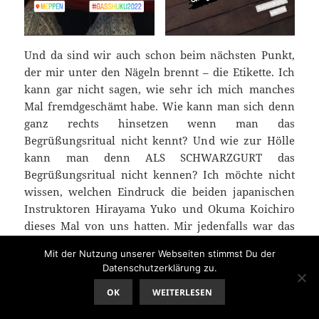
Und da sind wir auch schon beim nächsten Punkt,
der mir unter den Nägeln brennt – die Etikette. Ich
kann gar nicht sagen, wie sehr ich mich manches
Mal fremdgeschämt habe. Wie kann man sich denn
ganz rechts hinsetzen wenn man das
Begrüßungsritual nicht kennt? Und wie zur Hölle
kann man denn ALS SCHWARZGURT das
Begrüßungsritual nicht kennen? Ich möchte nicht
wissen, welchen Eindruck die beiden japanischen
Instruktoren Hirayama Yuko und Okuma Koichiro
dieses Mal von uns hatten. Mir jedenfalls war das
megapeinlich. Dann erklärt Toribio Osterkamp in
Mit der Nutzung unserer Webseiten stimmst Du der
aller Ruhe und Freundlichkeit, dass die Hallenseiten
Datenschutzerklärung zu.
bitte frei bleiben sollen und bereits in der nächsten
OK
WEITERLESEN
Einheit der Gruppe, bei Okuma-Sensei, lag wieder
alles voller Taschen.