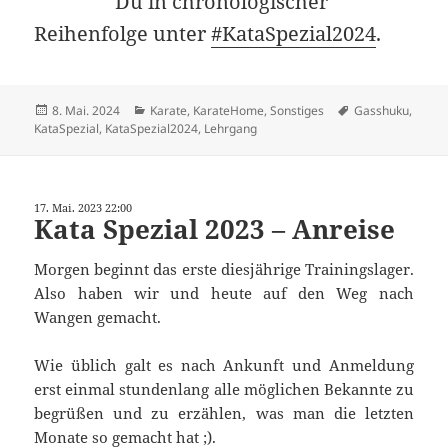
Du in chronologischer
Reihenfolge unter
#KataSpezial2024
.
Veröffentlicht
Kategorien
Schlagwörter
8. Mai. 2024
Karate
,
KarateHome
,
Sonstiges
Gasshuku
,
am
KataSpezial
,
KataSpezial2024
,
Lehrgang
17. Mai. 2023 22:00
Kata Spezial 2023 – Anreise
Morgen beginnt das erste diesjährige Trainingslager.
Also haben wir und heute auf den Weg nach
Wangen gemacht.
Wie üblich galt es nach Ankunft und Anmeldung
erst einmal stundenlang alle möglichen Bekannte zu
begrüßen und zu erzählen, was man die letzten
Monate so gemacht hat ;).