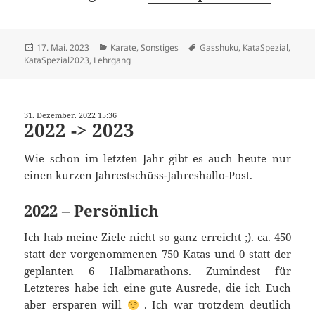
Veröffentlicht
Kategorien
Schlagwörter
17. Mai. 2023
Karate
,
Sonstiges
Gasshuku
,
KataSpezial
,
am
KataSpezial2023
,
Lehrgang
31. Dezember. 2022 15:36
2022 -> 2023
Wie schon im letzten Jahr gibt es auch heute nur
einen kurzen Jahrestschüss-Jahreshallo-Post.
2022 – Persönlich
Ich hab meine Ziele nicht so ganz erreicht ;). ca. 450
statt der vorgenommenen 750 Katas und 0 statt der
geplanten 6 Halbmarathons. Zumindest für
Letzteres habe ich eine gute Ausrede, die ich Euch
aber ersparen will
. Ich war trotzdem deutlich