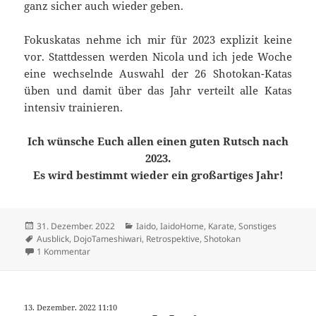
ganz sicher auch wieder geben.
Fokuskatas nehme ich mir für 2023 explizit keine
vor. Stattdessen werden Nicola und ich jede Woche
eine wechselnde Auswahl der 26 Shotokan-Katas
üben und damit über das Jahr verteilt alle Katas
intensiv trainieren.
Ich wünsche Euch allen einen guten Rutsch nach
2023.
Es wird bestimmt wieder ein großartiges Jahr!
Veröffentlicht
Kategorien
31. Dezember. 2022
Iaido
,
IaidoHome
,
Karate
,
Sonstiges
am
Schlagwörter
Ausblick
,
DojoTameshiwari
,
Retrospektive
,
Shotokan
zu 2022 -> 2023
1 Kommentar
13. Dezember. 2022 11:10