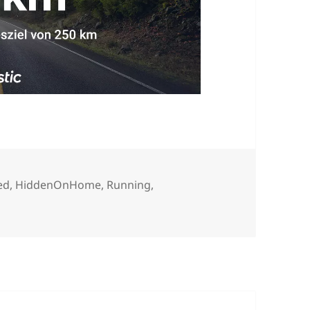
ed
,
HiddenOnHome
,
Running
,