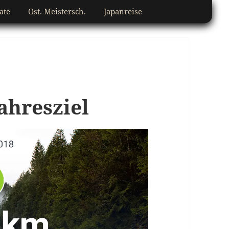
ate
Ost. Meistersch.
Japanreise
ahresziel