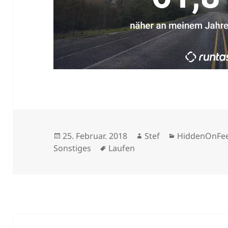
Veröffentlicht
Autor
Kategorien
25. Februar. 2018
Stef
HiddenOnFe
am
Schlagwörter
Sonstiges
Laufen
Beitragsnavigation