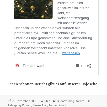
Einen schönen Bericht gibt es auf unserer Dojoseite.
Veröffentlicht
Autor
Kategorien
Schlagwört
8. Dezember. 2019
Stef
Budotraining
,
Karate
am
Lehrgang
,
Pinned
,
SenseiAxel
,
Tameshiwari