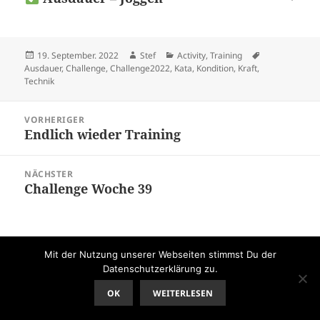
Veröffentlicht
Autor
Kategorien
Schlagwörter
19. September. 2022
Stef
Activity
,
Training
am
Ausdauer
,
Challenge
,
Challenge2022
,
Kata
,
Kondition
,
Kraft
,
Technik
Beitragsnavigation
VORHERIGER
Endlich wieder Training
Vorheriger
Beitrag:
NÄCHSTER
Challenge Woche 39
Nächster
Beitrag:
Mit der Nutzung unserer Webseiten stimmst Du der
Datenschutzerklärung zu.
OK
WEITERLESEN