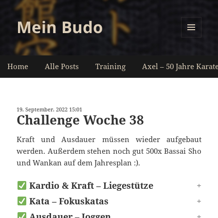
Mein Budo
MENÜ
UND
WIDGETS
Home
Alle Posts
Training
Axel – 50 Jahre Karat
19. September. 2022 15:01
Challenge Woche 38
Kraft und Ausdauer müssen wieder aufgebaut
werden. Außerdem stehen noch gut 500x Bassai Sho
und Wankan auf dem Jahresplan :).
Kardio & Kraft – Liegestütze
Kata – Fokuskatas
Ausdauer – Joggen