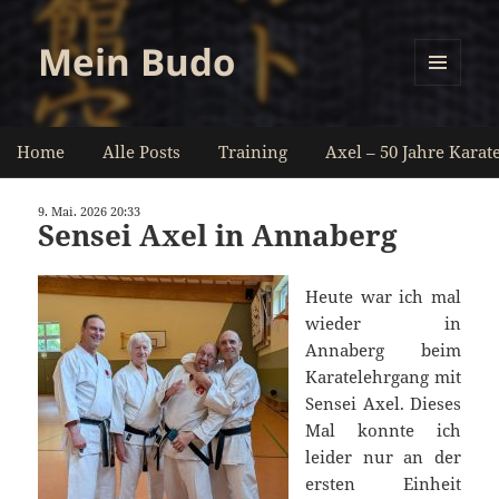
Mein Budo
MENÜ
UND
WIDGETS
Home
Alle Posts
Training
Axel – 50 Jahre Karat
9. Mai. 2026 20:33
Sensei Axel in Annaberg
Heute war ich mal
wieder in
Annaberg beim
Karatelehrgang mit
Sensei Axel. Dieses
Mal konnte ich
leider nur an der
ersten Einheit