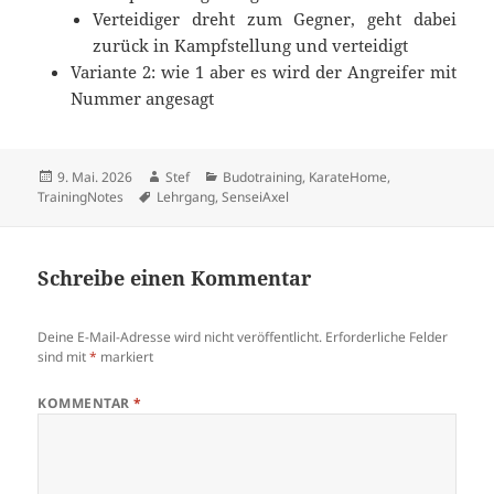
Verteidiger dreht zum Gegner, geht dabei
zurück in Kampfstellung und verteidigt
Variante 2: wie 1 aber es wird der Angreifer mit
Nummer angesagt
Veröffentlicht
Autor
Kategorien
9. Mai. 2026
Stef
Budotraining
,
KarateHome
,
am
Schlagwörter
TrainingNotes
Lehrgang
,
SenseiAxel
Schreibe einen Kommentar
Deine E-Mail-Adresse wird nicht veröffentlicht.
Erforderliche Felder
sind mit
*
markiert
KOMMENTAR
*