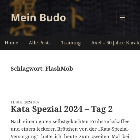
Mein Budo
MENÜ
UND
WIDGETS
Home
Alle Posts
Training
Axel – 50 Jahre Karat
Schlagwort:
FlashMob
11. Mai. 2024 8:07
Kata Spezial 2024 – Tag 2
Nach einem guten selbstgekochten Frühstückskaffee
und einem leckeren Brötchen von der „Kata-Spezial-
Versorgung“ hatte ich heute zum zweiten Mal bei