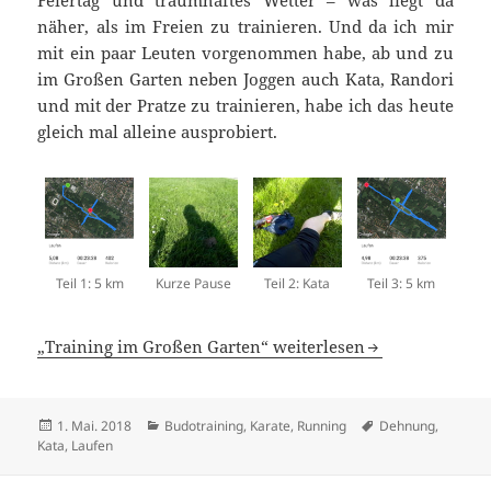
näher, als im Freien zu trainieren. Und da ich mir
mit ein paar Leuten vorgenommen habe, ab und zu
im Großen Garten neben Joggen auch Kata, Randori
und mit der Pratze zu trainieren, habe ich das heute
gleich mal alleine ausprobiert.
Teil 1: 5 km
Kurze Pause
Teil 2: Kata
Teil 3: 5 km
„Training im Großen Garten“ weiterlesen
Veröffentlicht
Kategorien
Schlagwörter
1. Mai. 2018
Budotraining
,
Karate
,
Running
Dehnung
,
am
Kata
,
Laufen