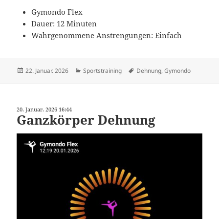
Gymondo Flex
Dauer: 12 Minuten
Wahrgenommene Anstrengungen: Einfach
Veröffentlicht
Kategorien
Schlagwörter
22. Januar. 2026
Sportstraining
Dehnung
,
Gymondo
am
20. Januar. 2026 16:44
Ganzkörper Dehnung