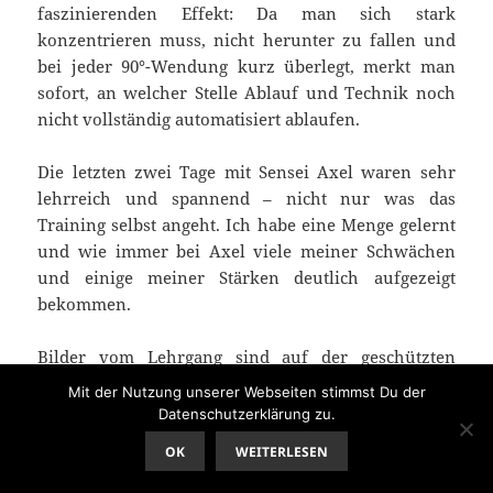
faszinierenden Effekt: Da man sich stark
konzentrieren muss, nicht herunter zu fallen und
bei jeder 90°-Wendung kurz überlegt, merkt man
sofort, an welcher Stelle Ablauf und Technik noch
nicht vollständig automatisiert ablaufen.
Die letzten zwei Tage mit Sensei Axel waren sehr
lehrreich und spannend – nicht nur was das
Training selbst angeht. Ich habe eine Menge gelernt
und wie immer bei Axel viele meiner Schwächen
und einige meiner Stärken deutlich aufgezeigt
bekommen.
Bilder vom Lehrgang sind auf der
geschützten
Bilderseite
zu finden.
Mit der Nutzung unserer Webseiten stimmst Du der
Datenschutzerklärung zu.
OK
WEITERLESEN
Veröffentlicht
Kategorien
Schlagwörter
20. März. 2016
Budotraining
,
Karate
am
AxellehrgangFreital2016
,
Beweglichkeit
,
Dehnung
,
Kata
,
Kihon
,