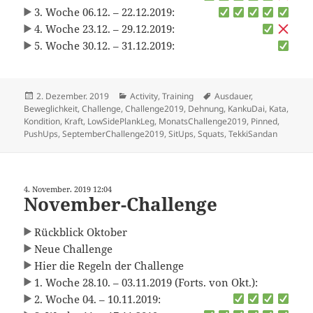
3. Woche 06.12. – 22.12.2019:
4. Woche 23.12. – 29.12.2019:
5. Woche 30.12. – 31.12.2019:
Veröffentlicht
Kategorien
Schlagwörter
2. Dezember. 2019
Activity
,
Training
Ausdauer
,
am
Beweglichkeit
,
Challenge
,
Challenge2019
,
Dehnung
,
KankuDai
,
Kata
,
Kondition
,
Kraft
,
LowSidePlankLeg
,
MonatsChallenge2019
,
Pinned
,
PushUps
,
SeptemberChallenge2019
,
SitUps
,
Squats
,
TekkiSandan
4. November. 2019 12:04
November-Challenge
Rückblick Oktober
Neue Challenge
Hier die Regeln der Challenge
1. Woche 28.10. – 03.11.2019 (Forts. von Okt.):
2. Woche 04. – 10.11.2019: