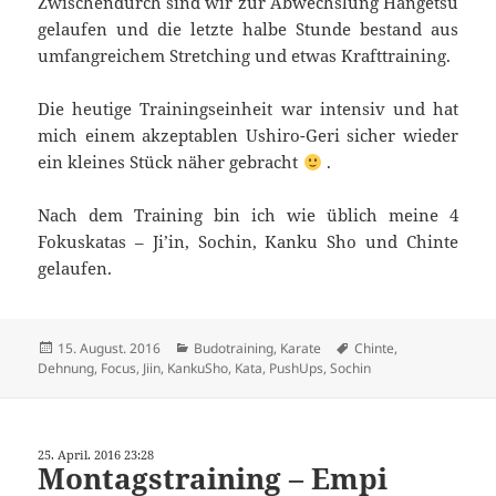
Zwischendurch sind wir zur Abwechslung Hangetsu
gelaufen und die letzte halbe Stunde bestand aus
umfangreichem Stretching und etwas Krafttraining.
Die heutige Trainingseinheit war intensiv und hat
mich einem akzeptablen Ushiro-Geri sicher wieder
ein kleines Stück näher gebracht
.
Nach dem Training bin ich wie üblich meine 4
Fokuskatas – Ji’in, Sochin, Kanku Sho und Chinte
gelaufen.
Veröffentlicht
Kategorien
Schlagwörter
15. August. 2016
Budotraining
,
Karate
Chinte
,
am
Dehnung
,
Focus
,
Jiin
,
KankuSho
,
Kata
,
PushUps
,
Sochin
25. April. 2016 23:28
Montagstraining – Empi