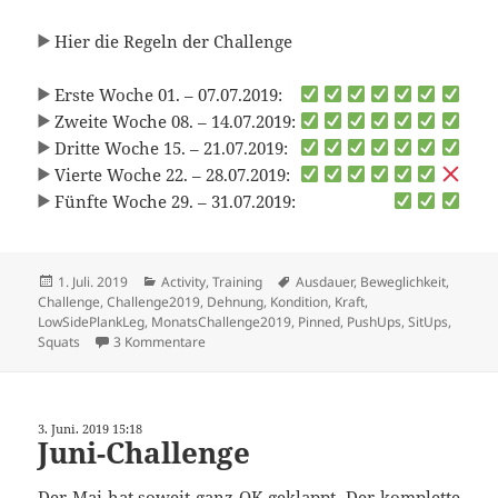
Hier die Regeln der Challenge
Erste Woche 01. – 07.07.2019:
Zweite Woche 08. – 14.07.2019:
Dritte Woche 15. – 21.07.2019:
Vierte Woche 22. – 28.07.2019:
Fünfte Woche 29. – 31.07.2019:
Veröffentlicht
Kategorien
Schlagwörter
1. Juli. 2019
Activity
,
Training
Ausdauer
,
Beweglichkeit
,
am
Challenge
,
Challenge2019
,
Dehnung
,
Kondition
,
Kraft
,
LowSidePlankLeg
,
MonatsChallenge2019
,
Pinned
,
PushUps
,
SitUps
,
zu Juli-30-Minuten-Challenge
Squats
3 Kommentare
3. Juni. 2019 15:18
Juni-Challenge
Der Mai hat soweit ganz OK geklappt. Der komplette