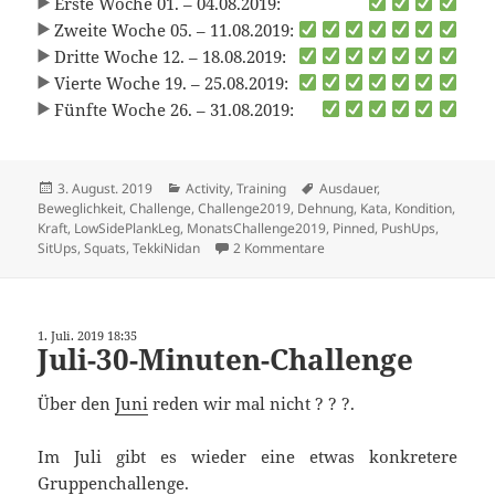
Erste Woche 01. – 04.08.2019:
Zweite Woche 05. – 11.08.2019:
Dritte Woche 12. – 18.08.2019:
Vierte Woche 19. – 25.08.2019:
Fünfte Woche 26. – 31.08.2019:
Veröffentlicht
Kategorien
Schlagwörter
3. August. 2019
Activity
,
Training
Ausdauer
,
am
Beweglichkeit
,
Challenge
,
Challenge2019
,
Dehnung
,
Kata
,
Kondition
,
Kraft
,
LowSidePlankLeg
,
MonatsChallenge2019
,
Pinned
,
PushUps
,
zu August-Kata-Challenge
SitUps
,
Squats
,
TekkiNidan
2 Kommentare
1. Juli. 2019 18:35
Juli-30-Minuten-Challenge
Über den
Juni
reden wir mal nicht ? ? ?.
Im Juli gibt es wieder eine etwas konkretere
Gruppenchallenge.