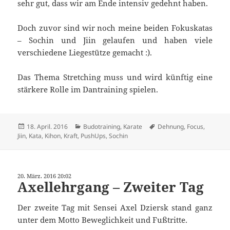
sehr gut, dass wir am Ende intensiv gedehnt haben.
Doch zuvor sind wir noch meine beiden Fokuskatas
– Sochin und Jiin gelaufen und haben viele
verschiedene Liegestütze gemacht :).
Das Thema Stretching muss und wird künftig eine
stärkere Rolle im Dantraining spielen.
Veröffentlicht
Kategorien
Schlagwörter
18. April. 2016
Budotraining
,
Karate
Dehnung
,
Focus
,
am
Jiin
,
Kata
,
Kihon
,
Kraft
,
PushUps
,
Sochin
20. März. 2016 20:02
Axellehrgang – Zweiter Tag
Der zweite Tag mit Sensei Axel Dziersk stand ganz
unter dem Motto Beweglichkeit und Fußtritte.