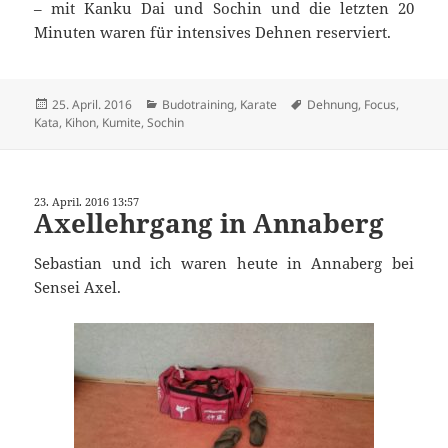
– mit Kanku Dai und Sochin und die letzten 20
Minuten waren für intensives Dehnen reserviert.
Veröffentlicht
Kategorien
Schlagwörter
25. April. 2016
Budotraining
,
Karate
Dehnung
,
Focus
,
am
Kata
,
Kihon
,
Kumite
,
Sochin
23. April. 2016 13:57
Axellehrgang in Annaberg
Sebastian und ich waren heute in Annaberg bei
Sensei Axel.