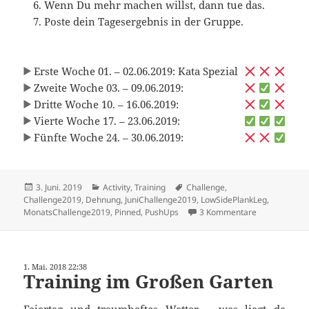
Wenn Du mehr machen willst, dann tue das.
Poste dein Tagesergebnis in der Gruppe.
Erste Woche 01. – 02.06.2019: Kata Spezial
Zweite Woche 03. – 09.06.2019:
Dritte Woche 10. – 16.06.2019:
Vierte Woche 17. – 23.06.2019:
Fünfte Woche 24. – 30.06.2019:
Veröffentlicht
Kategorien
Schlagwörter
3. Juni. 2019
Activity
,
Training
Challenge
,
am
Challenge2019
,
Dehnung
,
JuniChallenge2019
,
LowSidePlankLeg
,
zu Juni-Chall
MonatsChallenge2019
,
Pinned
,
PushUps
3 Kommentare
1. Mai. 2018 22:38
Training im Großen Garten
Feiertag und traumhaftes Wetter – was liegt da