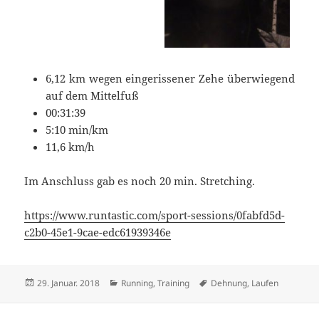
6,12 km wegen eingerissener Zehe überwiegend
auf dem Mittelfuß
00:31:39
5:10 min/km
11,6 km/h
Im Anschluss gab es noch 20 min. Stretching.
https://www.runtastic.com/sport-sessions/0fabfd5d-
c2b0-45e1-9cae-edc61939346e
Veröffentlicht
Kategorien
Schlagwörter
29. Januar. 2018
Running
,
Training
Dehnung
,
Laufen
am