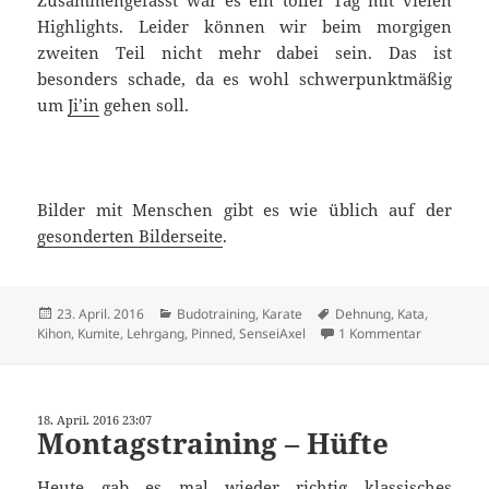
Highlights. Leider können wir beim morgigen
zweiten Teil nicht mehr dabei sein. Das ist
besonders schade, da es wohl schwerpunktmäßig
um
Ji’in
gehen soll.
Bilder mit Menschen gibt es wie üblich auf der
gesonderten Bilderseite
.
Veröffentlicht
Kategorien
Schlagwörter
23. April. 2016
Budotraining
,
Karate
Dehnung
,
Kata
,
am
zu Axelleh
Kihon
,
Kumite
,
Lehrgang
,
Pinned
,
SenseiAxel
1 Kommentar
18. April. 2016 23:07
Montagstraining – Hüfte
Heute gab es mal wieder richtig klassisches