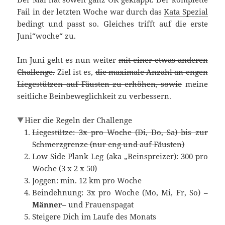
Fail in der letzten Woche war durch das
Kata Spezial
bedingt und passt so. Gleiches trifft auf die erste
Juni“woche“ zu.
Im Juni geht es nun weiter
mit einer etwas anderen
Challenge.
Ziel ist es,
die maximale Anzahl an engen
Liegestützen auf Fäusten zu erhöhen, sowie
meine
seitliche Beinbeweglichkeit zu verbessern.
Hier die Regeln der Challenge
Liegestütze: 3x pro Woche (Di, Do, Sa) bis zur
Schmerzgrenze (nur eng und auf Fäusten)
Low Side Plank Leg (aka „Beinspreizer): 300 pro
Woche (3 x 2 x 50)
Joggen: min. 12 km pro Woche
Beindehnung: 3x pro Woche (Mo, Mi, Fr, So) –
Männer
– und Frauenspagat
Steigere Dich im Laufe des Monats