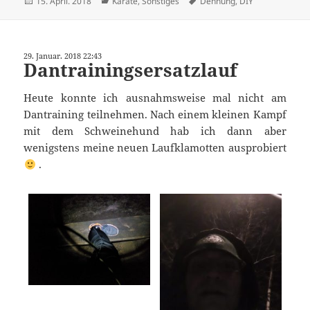
Veröffentlicht
Kategorien
Schlagwörter
15. April. 2018
Karate
,
Sonstiges
Dehnung
,
DIY
am
29. Januar. 2018 22:43
Dantrainingsersatzlauf
Heute konnte ich ausnahmsweise mal nicht am
Dantraining teilnehmen. Nach einem kleinen Kampf
mit dem Schweinehund hab ich dann aber
wenigstens meine neuen Laufklamotten ausprobiert
.