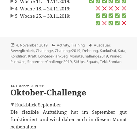
3. Woche 11. – 17.11.2019:
4. Woche 18. – 24.11.2019:
5. Woche 25. – 30.11.2019:
Veröffentlicht
Kategorien
Schlagwörter
4. November. 2019
Activity
,
Training
Ausdauer
,
am
Beweglichkeit
,
Challenge
,
Challenge2019
,
Dehnung
,
KankuDai
,
Kata
,
Kondition
,
Kraft
,
LowSidePlankLeg
,
MonatsChallenge2019
,
Pinned
,
PushUps
,
SeptemberChallenge2019
,
SitUps
,
Squats
,
TekkiSandan
14. Oktober. 2019 9:19
Oktober-Challenge
Rückblick September
Die flexible Aufteilung hat im September gut
funktioniert und wird daher auch in diesem Monat
beibehalten.