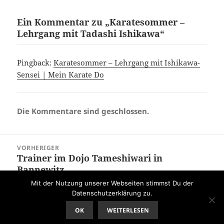
Ein Kommentar zu „Karatesommer –
Lehrgang mit Tadashi Ishikawa“
Pingback:
Karatesommer – Lehrgang mit Ishikawa-
Sensei | Mein Karate Do
Die Kommentare sind geschlossen.
Beitragsnavigation
VORHERIGER
Trainer im Dojo Tameshiwari in
Vorheriger
Bannewitz
Beitrag:
Mit der Nutzung unserer Webseiten stimmst Du der
Datenschutzerklärung zu.
NÄCHSTER
Zielcheck 2018
Nächster
OK
WEITERLESEN
Beitrag: