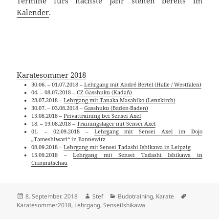
Termine fürs nächste Jahr stehen bereits im
Kalender
.
Karatesommer 2018
30.06. – 01.07.2018 –
Lehrgang mit André Bertel (Halle / Westfalen)
04. – 08.07.2018 –
CZ Gasshuku (Kadaň)
28.07.2018 –
Lehrgang mit Tanaka Masahiko (Lenzkirch)
30.07. – 03.08.2018 –
Gasshuku (Baden-Baden)
15.08.2018 –
Privattraining bei Sensei Axel
18. – 19.08.2018 –
Trainingslager mit Sensei Axel
01. – 02.09.2018 –
Lehrgang mit Sensei Axel im Dojo
„Tameshiwari“ in Bannewitz
08.09.2018 –
Lehrgang mit Sensei Tadashi Ishikawa in Leipzig
15.09.2018 –
Lehrgang mit Sensei Tadashi Ishikawa in
Crimmitschau
Veröffentlicht
Autor
Kategorien
Schlagwört
8. September. 2018
Stef
Budotraining
,
Karate
am
Karatesommer2018
,
Lehrgang
,
SenseiIshikawa