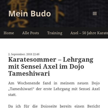
Mein Budo
MENÜ
UND
WIDGETS
Home
Alle Posts
Training
Axel – 50 Jahre Karat
2. September. 2018 22:49
Karatesommer – Lehrgang
mit Sensei Axel im Dojo
Tameshiwari
Am Wochenende fand in meinem neuen Dojo
„Tameshiwari“ der erste Lehrgang mit Sensei Axel
statt.
Da ich für die Dojoseite bereits einen
Bericht