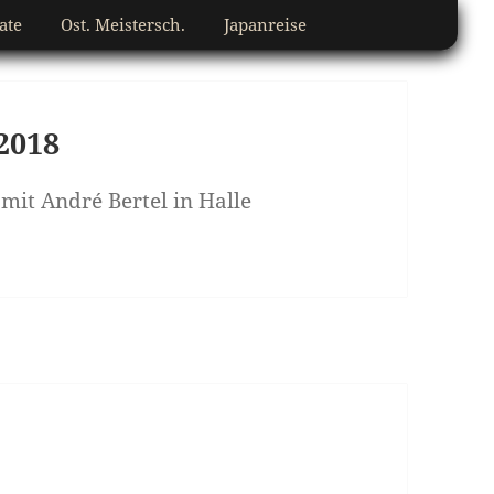
ate
Ost. Meistersch.
Japanreise
2018
mit André Bertel in Halle