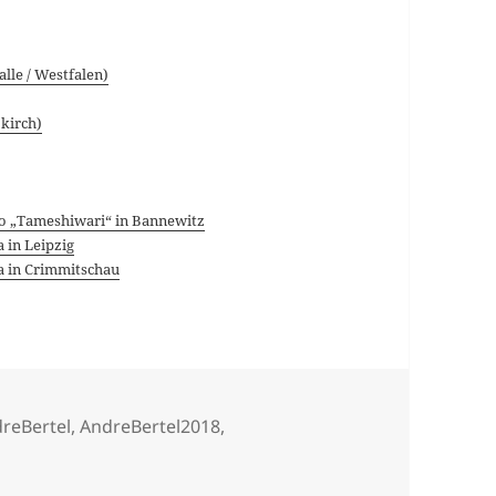
lle / Westfalen)
kirch)
jo „Tameshiwari“ in Bannewitz
 in Leipzig
a in Crimmitschau
lagwörter
reBertel
,
AndreBertel2018
,