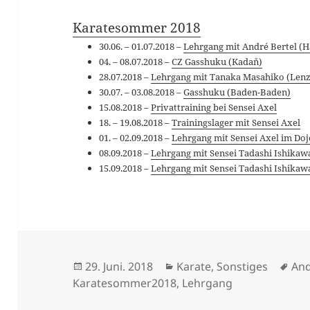
Karatesommer 2018
30.06. – 01.07.2018 –
Lehrgang mit André Bertel (Ha
04. – 08.07.2018 –
CZ Gasshuku (Kadaň)
28.07.2018 –
Lehrgang mit Tanaka Masahiko (Lenz
30.07. – 03.08.2018 –
Gasshuku (Baden-Baden)
15.08.2018 –
Privattraining bei Sensei Axel
18. – 19.08.2018 –
Trainingslager mit Sensei Axel
01. – 02.09.2018 –
Lehrgang mit Sensei Axel im Do
08.09.2018 –
Lehrgang mit Sensei Tadashi Ishikawa
15.09.2018 –
Lehrgang mit Sensei Tadashi Ishikaw
Veröffentlicht
Kategorien
Sch
29. Juni. 2018
Karate
,
Sonstiges
And
am
Karatesommer2018
,
Lehrgang