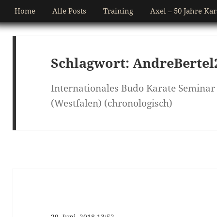
Home
Alle Posts
Training
Axel – 50 Jahre Kar
Schlagwort:
AndreBertel
Internationales Budo Karate Seminar 
(Westfalen) (chronologisch)
29. Juni. 2018 13:52