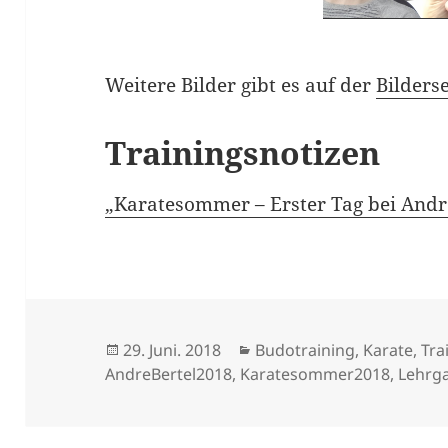
Weitere Bilder gibt es auf der
Bilders
Trainingsnotizen
„Karatesommer – Erster Tag bei André
Veröffentlicht
Kategorien
29. Juni. 2018
Budotraining
,
Karate
,
Tra
am
AndreBertel2018
,
Karatesommer2018
,
Lehrg