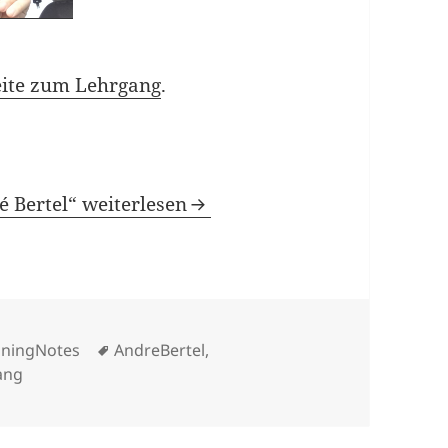
eite zum Lehrgang
.
 Bertel“ weiterlesen
Schlagwörter
iningNotes
AndreBertel
,
ang