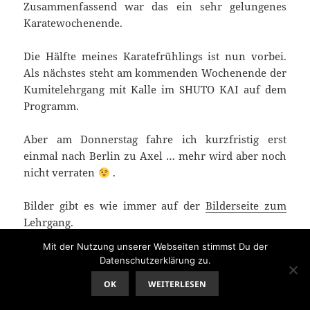
Zusammenfassend war das ein sehr gelungenes
Karatewochenende.
Die Hälfte meines Karatefrühlings ist nun vorbei.
Als nächstes steht am kommenden Wochenende der
Kumitelehrgang mit Kalle im SHUTO KAI auf dem
Programm.
Aber am Donnerstag fahre ich kurzfristig erst
einmal nach Berlin zu Axel … mehr wird aber noch
nicht verraten
.
Bilder gibt es wie immer auf der
Bilderseite zum
Lehrgang
.
Mit der Nutzung unserer Webseiten stimmst Du der
Trainingsnotizen
Datenschutzerklärung zu.
„Karatefrühling – Sensei Axel in FTL“ weiterlesen
OK
WEITERLESEN