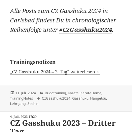
Alle Posts zum CZ Gasshuku 2024 in
Carlsbad findest Du in chronologischer
Reihenfolge unter
#CzGasshuku2024
.
Trainingsnotizen
„CZ Gasshuku 2024 – 2. Tag“ weiterlesen
Veröffentlicht
Kategorien
11. Juli. 2024
Budotraining
,
Karate
,
KarateHome
,
am
Schlagwörter
TrainingNotes
CzGasshuku2024
,
Gasshuku
,
Hangetsu
,
Lehrgang
,
Sochin
4. Juli. 2023 17:29
CZ Gasshuku 2023 – Dritter
Tag