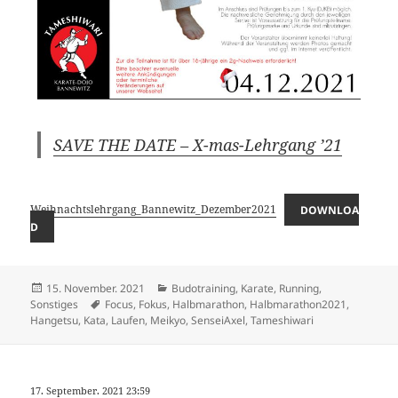
SAVE THE DATE – X-mas-Lehrgang ’21
Weihnachtslehrgang_Bannewitz_Dezember2021
DOWNLOA
D
Veröffentlicht
Kategorien
15. November. 2021
Budotraining
,
Karate
,
Running
,
am
Schlagwörter
Sonstiges
Focus
,
Fokus
,
Halbmarathon
,
Halbmarathon2021
,
Hangetsu
,
Kata
,
Laufen
,
Meikyo
,
SenseiAxel
,
Tameshiwari
17. September. 2021 23:59