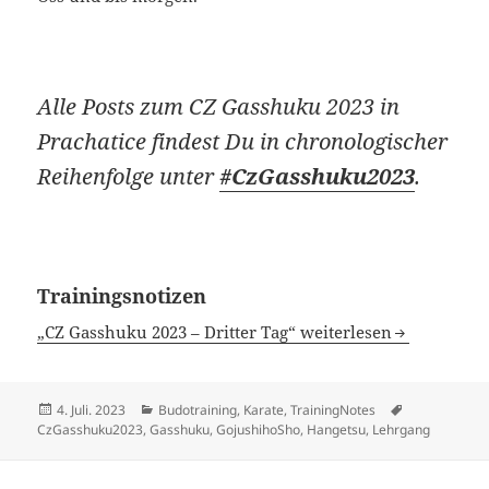
Alle Posts zum CZ Gasshuku 2023 in
Prachatice findest Du in chronologischer
Reihenfolge unter
#CzGasshuku2023
.
Trainingsnotizen
„CZ Gasshuku 2023 – Dritter Tag“ weiterlesen
Veröffentlicht
Kategorien
Schlagwörter
4. Juli. 2023
Budotraining
,
Karate
,
TrainingNotes
am
CzGasshuku2023
,
Gasshuku
,
GojushihoSho
,
Hangetsu
,
Lehrgang