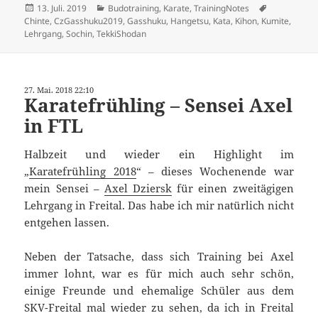
Veröffentlicht
Kategorien
Schlagwört
13. Juli. 2019
Budotraining
,
Karate
,
TrainingNotes
am
Chinte
,
CzGasshuku2019
,
Gasshuku
,
Hangetsu
,
Kata
,
Kihon
,
Kumite
,
Lehrgang
,
Sochin
,
TekkiShodan
27. Mai. 2018 22:10
Karatefrühling – Sensei Axel
in FTL
Halbzeit und wieder ein Highlight im
„
Karatefrühling 2018
“ – dieses Wochenende war
mein Sensei –
Axel Dziersk
für einen zweitägigen
Lehrgang in Freital. Das habe ich mir natürlich nicht
entgehen lassen.
Neben der Tatsache, dass sich Training bei Axel
immer lohnt, war es für mich auch sehr schön,
einige Freunde und ehemalige Schüler aus dem
SKV-Freital mal wieder zu sehen, da ich in Freital