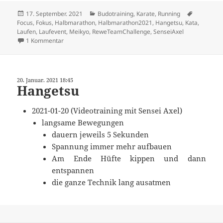
Veröffentlicht
Kategorien
Schlagwör
17. September. 2021
Budotraining
,
Karate
,
Running
am
Focus
,
Fokus
,
Halbmarathon
,
Halbmarathon2021
,
Hangetsu
,
Kata
,
Laufen
,
Laufevent
,
Meikyo
,
ReweTeamChallenge
,
SenseiAxel
zu Was war? Was wird?
1 Kommentar
20. Januar. 2021 18:45
Hangetsu
2021-01-20 (Videotraining mit Sensei Axel)
langsame Bewegungen
dauern jeweils 5 Sekunden
Spannung immer mehr aufbauen
Am Ende Hüfte kippen und dann
entspannen
die ganze Technik lang ausatmen