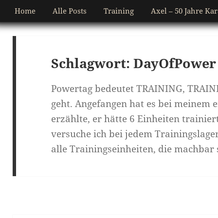
Home
Alle Posts
Training
Axel – 50 Jahre Kar
Schlagwort:
DayOfPower
Powertag bedeutet TRAINING, TRAINI
geht. Angefangen hat es bei meinem 
erzählte, er hätte 6 Einheiten trainie
versuche ich bei jedem Trainingslage
alle Trainingseinheiten, die machbar 