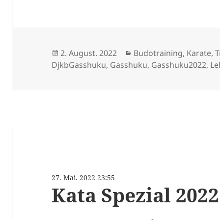
Veröffentlicht
Kategorien
2. August. 2022
Budotraining
,
Karate
,
T
am
DjkbGasshuku
,
Gasshuku
,
Gasshuku2022
,
Le
27. Mai. 2022 23:55
Kata Spezial 202