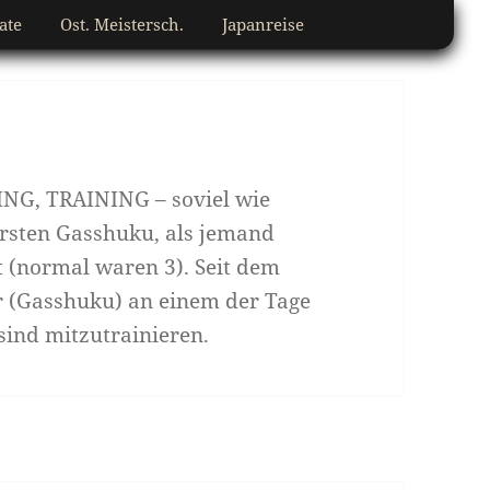
ate
Ost. Meistersch.
Japanreise
NG, TRAINING – soviel wie
ersten Gasshuku, als jemand
rt (normal waren 3). Seit dem
r (Gasshuku) an einem der Tage
sind mitzutrainieren.