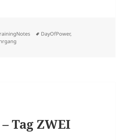
Schlagwörter
rainingNotes
DayOfPower
,
hrgang
2 – Tag ZWEI